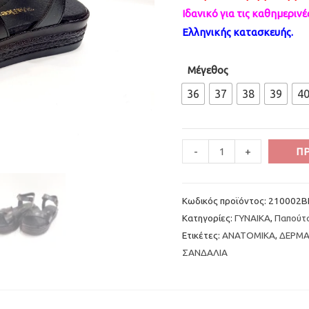
Ιδανικό για τις καθημεριν
Ελληνικής κατασκευής.
Μέγεθος
36
37
38
39
4
Minus
Πέδηλο
Plus
-
+
Π
Quantity
Γυναικείο
Quantity
Mαύρο
Κωδικός προϊόντος:
210002B
Πλατφορμέ
Κατηγορίες:
ΓΥΝΑΙΚΑ
,
Παπούτ
Δερμάτινο
Ετικέτες:
ΑΝΑΤΟΜΙΚΑ
,
ΔΕΡΜ
Walkers
ΣΑΝΔΑΛΙΑ
ποσότητα