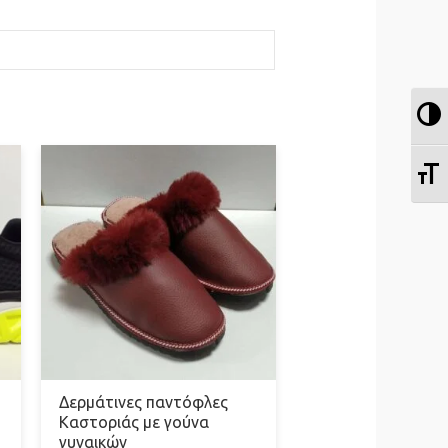
Ε
Ε
Δερμάτινες παντόφλες
Καστοριάς με γούνα
γυναικών