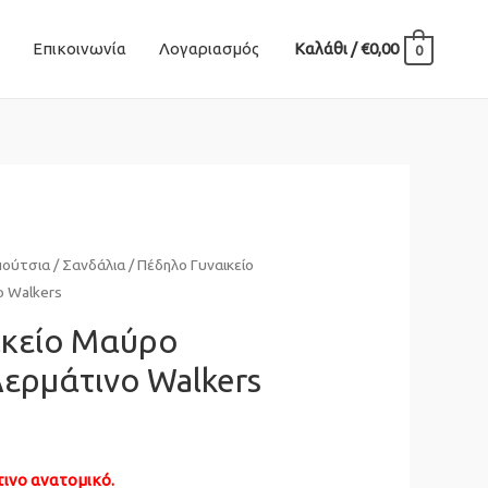
Επικοινωνία
Λογαριασμός
Καλάθι
/
€
0,00
0
πούτσια
/
Σανδάλια
/ Πέδηλο Γυναικείο
 Walkers
ικείο Mαύρο
ερμάτινο Walkers
ινο ανατομικό.