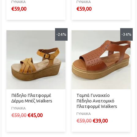
ΓΥΝΑΙΚΑ
ΓΥΝΑΙΚΑ
€
59,00
€
59,00
-24%
-34%
Πέδηλο Πλατφορμέ
Ταμπά Γυναικείο
Δέρμα Μπέζ Walkers
Πέδηλο Ανατομικό
Πλατφορμέ Walkers
ΓΥΝΑΙΚΑ
ΓΥΝΑΙΚΑ
Original
Η
€
59,00
€
45,00
Original
Η
€
59,00
€
39,00
price
τρέχουσα
price
τρέχουσα
was:
τιμή
was:
τιμή
€59,00.
είναι: