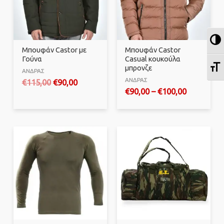
Ε
Μπουφάν Castor με
Μπουφάν Castor
Γούνα
Casual κουκούλα
Ε
μπρονζε
ΑΝΔΡΑΣ
ΑΝΔΡΑΣ
Original
Η
€
115,00
€
90,00
€
90,00
–
€
100,00
price
τρέχουσα
was:
τιμή
€115,00.
είναι:
€90,00.