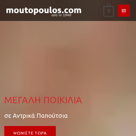
ΚΎΡΙ
0
ΜΕΝ
ΜΕΓΑΛΗ ΠΟΙΚΙΛΙΑ
σε Αντρικά Παπούτσια
ΨΩΝΙΣΤΕ ΤΩΡΑ