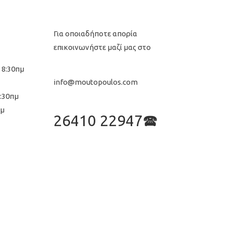
Για οποιαδήποτε απορία
επικοινωνήστε μαζί μας στο
 8:30πμ
info@moutopoulos.com
8:30πμ
μμ
26410 22947🕿