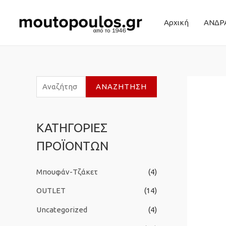
Αρχική
ΑΝΔΡ
Α
ΑΝΑΖΉΤΗΣΗ
ν
α
ΚΑΤΗΓΟΡΙΕΣ
ζ
ΠΡΟΪΟΝΤΩΝ
ή
τ
Μπουφάν-Τζάκετ
(4)
η
σ
OUTLET
(14)
η
Uncategorized
(4)
γ