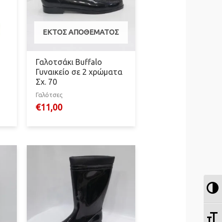
ΕΚΤΌΣ ΑΠΟΘΈΜΑΤΟΣ
Γαλοτσάκι Buffalo
Γυναικείο σε 2 χρώματα
Σχ. 70
Γαλότσες
€
11,00
Ε
Ε