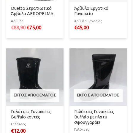
Duetto Στρατιωτικό
Άρβυλο Εργατικό
Άρβυλο AEROPELMA
Γυναικείο
Άρβυλα
Άρβυλα Εργασίας
Original
Η
€
88,90
€
75,00
€
45,00
price
τρέχουσα
was:
τιμή
€88,90.
είναι:
€75,00.
ΕΚΤΌΣ ΑΠΟΘΈΜΑΤΟΣ
ΕΚΤΌΣ ΑΠΟΘΈΜΑΤΟΣ
Γαλότσες Γυναικείες
Γαλότσες Γυναικείες
Buffalo κοντές
Buffalo με πλατύ
σφουγγαράκι
Γαλότσες
Γαλότσες
€
12,00