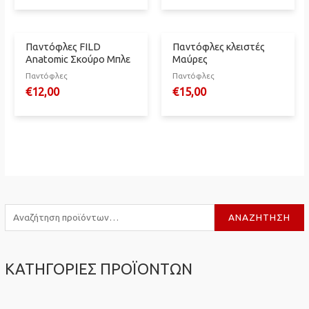
Παντόφλες FILD
Παντόφλες κλειστές
Anatomic Σκούρο Μπλε
Μαύρες
Παντόφλες
Παντόφλες
€
12,00
€
15,00
Α
ΑΝΑΖΉΤΗΣΗ
ν
α
ΚΑΤΗΓΟΡΙΕΣ ΠΡΟΪΟΝΤΩΝ
ζ
ή
Μπουφάν-Τζάκετ
(4)
τ