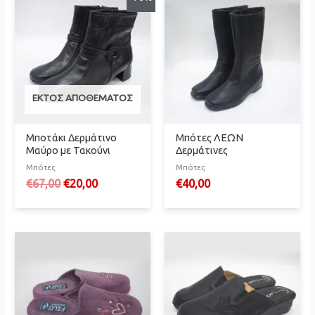
ΕΚΤΌΣ ΑΠΟΘΈΜΑΤΟΣ
Μποτάκι Δερμάτινο
Μπότες ΛΕΩΝ
Μαύρο με Τακούνι
Δερμάτινες
Μπότες
Μπότες
Original
Η
€
67,00
€
20,00
€
40,00
price
τρέχουσα
was:
τιμή
€67,00.
είναι:
€20,00.