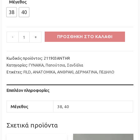
Μέγεθος
38
40
Minus
FILD
Plus
ΠΡΟΣΘΉΚΗ ΣΤΟ ΚΑΛΆΘΙ
-
+
Quantity
Ανατομικό
Quantity
Πέδηλο
Ανθρακί
Κωδικός προϊόντος:
211903ANTHR
Κατηγορίες:
ΓΥΝΑΙΚΑ
,
Παπούτσια
,
Σανδάλια
ποσότητα
Ετικέτες:
FILD
,
ΑΝΑΤΟΜΙΚΑ
,
ΑΝΘΡΑΚΙ
,
ΔΕΡΜΑΤΙΝΑ
,
ΠΕΔΗΛΟ
Επιπλέον πληροφορίες
Μέγεθος
38
,
40
Σχετικά προϊόντα