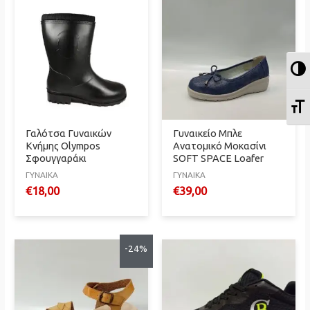
Ε
Ε
Γαλότσα Γυναικών
Γυναικείο Mπλε
Κνήμης Olympos
Ανατομικό Μοκασίνι
Σφουγγαράκι
SOFT SPACE Loafer
ΓΥΝΑΙΚΑ
ΓΥΝΑΙΚΑ
€
18,00
€
39,00
-24%