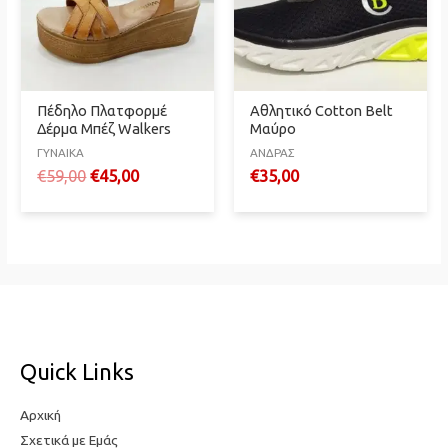
Πέδηλο Πλατφορμέ
Αθλητικό Cotton Belt
Δέρμα Μπέζ Walkers
Μαύρο
ΓΥΝΑΙΚΑ
ΑΝΔΡΑΣ
Original
Η
€
59,00
€
45,00
€
35,00
price
τρέχουσα
was:
τιμή
€59,00.
είναι:
€45,00.
Quick Links
Αρχική
Σχετικά με Εμάς