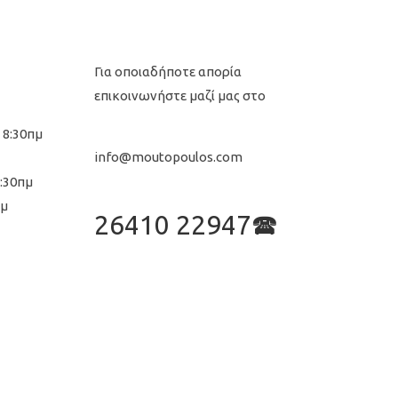
Για οποιαδήποτε απορία
επικοινωνήστε μαζί μας στο
 8:30πμ
info@moutopoulos.com
8:30πμ
μμ
26410 22947🕿