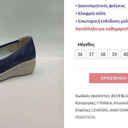
• Διακοσμητικός φιόγκος
• Eλαφριά σόλα
• Εσωτερική επένδυση μαλ
Κατάλληλο για καθημεριν
Μέγεθος
36
37
38
39
4
Γυναικείο
ΠΡΟΣΘΉΚΗ 
Mπλε
Ανατομικό
Κωδικός προϊόντος:
8559 BL
Μοκασίνι
Κατηγορίες:
ΓΥΝΑΙΚΑ
,
Κλασικά
SOFT
Ετικέτες:
LOAFERS
,
ΑΝΑΤΟΜΙ
SPACE
ΠΟΙΟΤΗΤΑ
Loafer