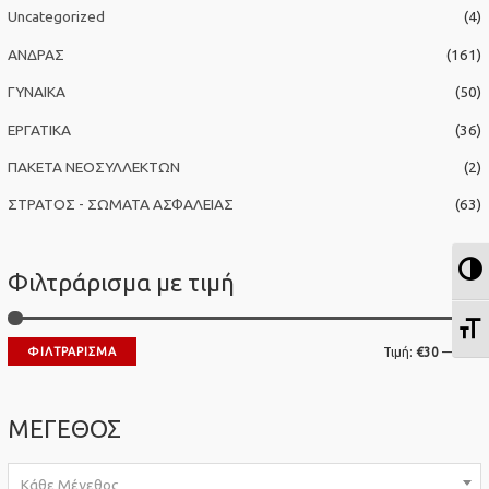
σ
Uncategorized
(4)
η
ΑΝΔΡΑΣ
(161)
γ
ΓΥΝΑΙΚΑ
(50)
ι
α
ΕΡΓΑΤΙΚΑ
(36)
:
ΠΑΚΕΤΑ ΝΕΟΣΥΛΛΕΚΤΩΝ
(2)
ΣΤΡΑΤΟΣ - ΣΩΜΑΤΑ ΑΣΦΑΛΕΙΑΣ
(63)
Ε
Φιλτράρισμα με τιμή
Ε
Ε
ΦΙΛΤΡΆΡΙΣΜΑ
Τιμή:
€30
—
€40
λ
έ
ά
γ
ΜΕΓΕΘΟΣ
χ
ι
ι
σ
Κάθε Μέγεθος