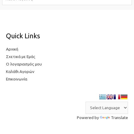
σ
τ
τ
η
η
τ
τ
ι
Quick Links
ι
μ
μ
ή
Αρχική
ή
Σχετικά με Εμάς
Ο λογαριασμός μου
Καλάθι Αγορών
Επικοινωνία
Powered by
Translate