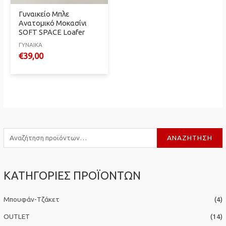
Γυναικείο Mπλε
Ανατομικό Μοκασίνι
SOFT SPACE Loafer
ΓΥΝΑΙΚΑ
€
39,00
Α
ΑΝΑΖΉΤΗΣΗ
ν
α
ΚΑΤΗΓΟΡΙΕΣ ΠΡΟΪΟΝΤΩΝ
ζ
ή
Μπουφάν-Τζάκετ
(4)
τ
η
OUTLET
(14)