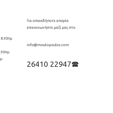
Για οποιαδήποτε απορία
επικοινωνήστε μαζί μας στο
 8:30πμ
info@moutopoulos.com
8:30πμ
μμ
26410 22947🕿