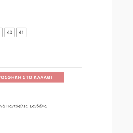
9
40
41
ΡΟΣΘΉΚΗ ΣΤΟ ΚΑΛΆΘΙ
ινά
,
Παντόφλες
,
Σανδάλια