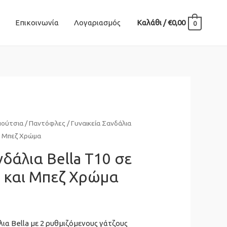
Επικοινωνία
Λογαριασμός
Καλάθι
/
€
0,00
0
πούτσια
/
Παντόφλες
/ Γυναικεία Σανδάλια
ι Μπεζ Χρώμα
νδάλια Bella T10 σε
 και Μπεζ Χρώμα
ια Bella με 2 ρυθμιζόμενους γάτζους