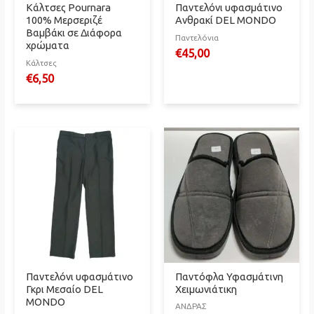
Κάλτσες Pournara
Παντελόνι υφασμάτινο
100% Μερσεριζέ
Ανθρακί DEL MONDO
Βαμβάκι σε Διάφορα
Παντελόνια
χρώματα
€
45,00
Κάλτσες
€
6,50
Παντελόνι υφασμάτινο
Παντόφλα Υφασμάτινη
Γκρι Μεσαίο DEL
Χειμωνιάτικη
MONDO
ΑΝΔΡΑΣ