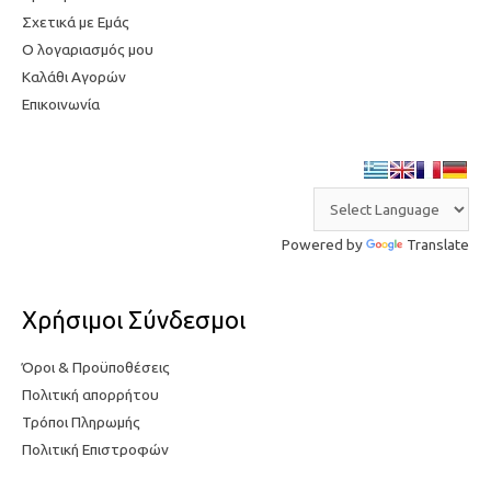
ή
Σχετικά με Εμάς
Ο λογαριασμός μου
Καλάθι Αγορών
Επικοινωνία
Powered by
Translate
Χρήσιμοι Σύνδεσμοι
Όροι & Προϋποθέσεις
Πολιτική απορρήτου
Τρόποι Πληρωμής
Πολιτική Επιστροφών