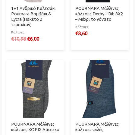
1+1 Ανδρικό Καλτσάκι
POURNARA Μάλλινες
Pournara Βαμβάκι &
κάλτσες Derby – Rib 8X2
Lycra (Πακέτο 2
– Μέχρι το γόνατο
τεμαχίων)
Κάλτσες
Κάλτσες
€
8,60
Original
Η
€
10,98
€
6,00
price
τρέχουσα
was:
τιμή
€10,98.
είναι:
€6,00.
POURNARA Μάλλινες
POURNARA Μάλλινες
κάλτσες ΧΩΡΙΣ Λάστιχο
κάλτσες ψιλές