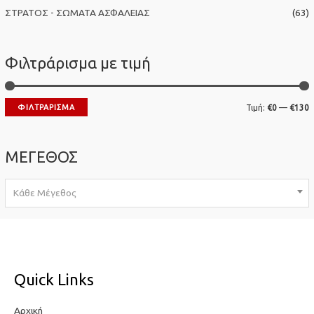
ΣΤΡΑΤΟΣ - ΣΩΜΑΤΑ ΑΣΦΑΛΕΙΑΣ
(63)
Φιλτράρισμα με τιμή
Ε
ΦΙΛΤΡΆΡΙΣΜΑ
Τιμή:
€0
—
€130
λ
έ
ά
γ
ΜΕΓΕΘΟΣ
χ
ι
ι
σ
Κάθε Μέγεθος
σ
τ
τ
η
η
τ
τ
ι
Quick Links
ι
μ
μ
ή
Αρχική