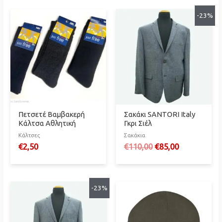
-23%
Πετσετέ Βαμβακερή
Σακάκι SANTORI Italy
Κάλτσα Αθλητική
Γκρι Σιέλ
Κάλτσες
Σακάκια
Original
Η
€
2,50
€
110,00
€
85,00
price
τρέχουσα
was:
τιμή
€110,00.
είναι:
€85,00.
-23%