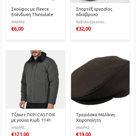
Σκούφος με Fleece
Σπορτέξ εργασίας
Επένδυση Thinsulate
αδιάβροχο
ΑΝΔΡΑΣ
Άρβυλα Εργασίας
€
6,00
€
32,00
Τζάκετ ΓΚΡΙ CASTOR
Τραγιάσκα Μάλλινη
με γούνα Κωδ. 1141
Χειροποίητη
ΑΝΔΡΑΣ
ΑΝΔΡΑΣ
€
121,00
€
19,00