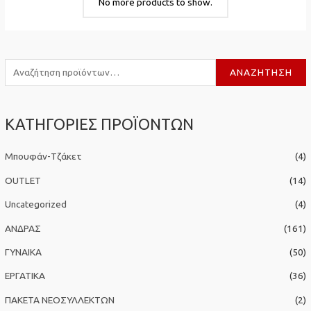
No more products to show.
Α
ΑΝΑΖΉΤΗΣΗ
ν
α
ΚΑΤΗΓΟΡΙΕΣ ΠΡΟΪΟΝΤΩΝ
ζ
ή
Μπουφάν-Τζάκετ
(4)
τ
η
OUTLET
(14)
σ
Uncategorized
(4)
η
ΑΝΔΡΑΣ
(161)
γ
ΓΥΝΑΙΚΑ
(50)
ι
α
ΕΡΓΑΤΙΚΑ
(36)
:
ΠΑΚΕΤΑ ΝΕΟΣΥΛΛΕΚΤΩΝ
(2)