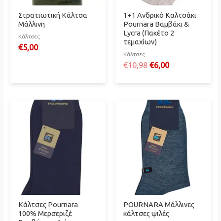
Στρατιωτική Κάλτσα
1+1 Ανδρικό Καλτσάκι
Μάλλινη
Pournara Βαμβάκι &
Lycra (Πακέτο 2
Κάλτσες
τεμαχίων)
€
5,00
Κάλτσες
Original
Η
€
10,98
€
6,00
price
τρέχουσα
was:
τιμή
€10,98.
είναι:
€6,00.
Κάλτσες Pournara
POURNARA Μάλλινες
100% Μερσεριζέ
κάλτσες ψιλές