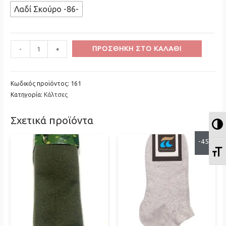
Λαδί Σκούρο -86-
Minus
POURNARA
Plus
ΠΡΟΣΘΉΚΗ ΣΤΟ ΚΑΛΆΘΙ
-
+
Quantity
Μάλλινες
Quantity
κάλτσες
ΧΩΡΙΣ
Κωδικός προϊόντος:
161
Κατηγορία:
Κάλτσες
Λάστιχο
ποσότητα
Σχετικά προϊόντα
Ε
-45%
Ε