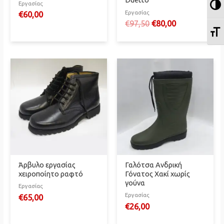
Ε
Εργασίας
Εργασίας
€
60,00
Original
Η
€
97,50
€
80,00
Ε
price
τρέχουσα
was:
τιμή
€97,50.
είναι:
€80,00.
Άρβυλο εργασίας
Γαλότσα Ανδρική
χειροποίητο ραφτό
Γόνατος Χακί χωρίς
γούνα
Εργασίας
Εργασίας
€
65,00
€
26,00