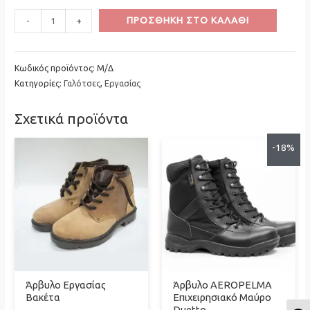
Minus
Γαλοτσάκι
Plus
ΠΡΟΣΘΉΚΗ ΣΤΟ ΚΑΛΆΘΙ
-
+
Quantity
Ανδρικό
Quantity
Μαύρο
ποσότητα
Κωδικός προϊόντος:
Μ/Δ
Κατηγορίες:
Γαλότσες
,
Εργασίας
Σχετικά προϊόντα
-18%
Άρβυλο Εργασίας
Άρβυλο AEROPELMA
Βακέτα
Επιχειρησιακό Μαύρο
Duetto