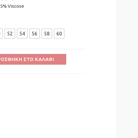
35% Viscose
0
52
54
56
58
60
ΡΟΣΘΉΚΗ ΣΤΟ ΚΑΛΆΘΙ