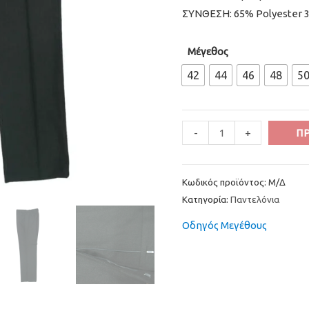
ΣΥΝΘΕΣΗ: 65% Polyester 
Μέγεθος
42
44
46
48
5
Minus
Παντελόνι
Plus
-
+
Π
Quantity
υφασμάτινο
Quantity
Ανθρακί
Κωδικός προϊόντος:
Μ/Δ
DEL
Κατηγορία:
Παντελόνια
MONDO
ποσότητα
Οδηγός Μεγέθους