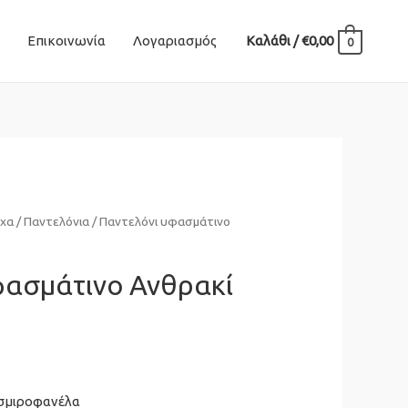
Επικοινωνία
Λογαριασμός
Καλάθι
/
€
0,00
0
χα
/
Παντελόνια
/ Παντελόνι υφασμάτινο
φασμάτινο Ανθρακί
σμιροφανέλα