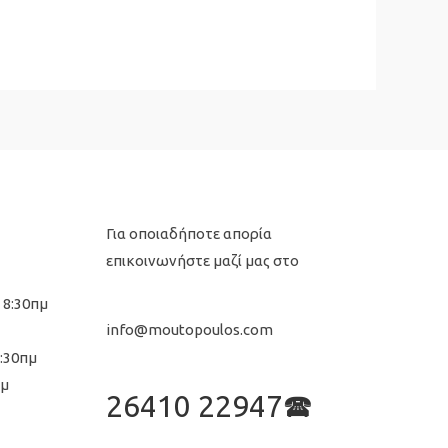
Για οποιαδήποτε απορία
επικοινωνήστε μαζί μας στο
 8:30πμ
info@moutopoulos.com
8:30πμ
μμ
26410 22947🕿