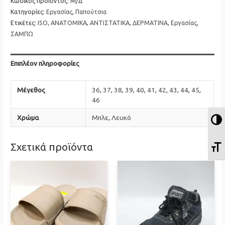
ποσότητα
Κωδικός προϊόντος:
Μ/Δ
Κατηγορίες:
Εργασίας
,
Παπούτσια
Ετικέτες:
ISO
,
ΑΝΑΤΟΜΙΚΑ
,
ΑΝΤΙΣΤΑΤΙΚΑ
,
ΔΕΡΜΑΤΙΝΑ
,
Εργασίας
,
ΣΑΜΠΩ
Επιπλέον πληροφορίες
Μέγεθος
36
,
37
,
38
,
39
,
40
,
41
,
42
,
43
,
44
,
45
,
46
Χρώμα
Μπλε
,
Λευκό
Ε
Ε
Σχετικά προϊόντα