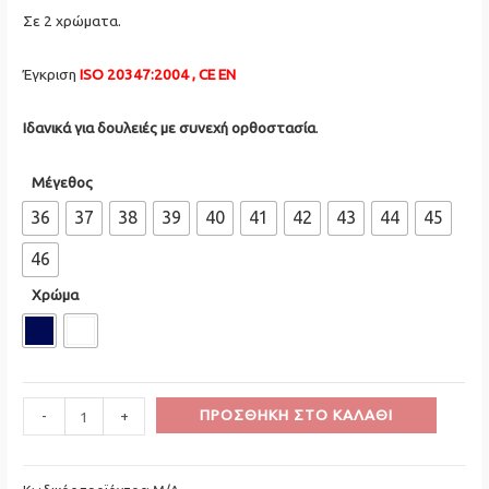
Σε 2 χρώματα.
Έγκριση
ISO 20347:2004 , CE EN
Ιδανικά για δουλειές με συνεχή ορθοστασία
.
Μέγεθος
36
37
38
39
40
41
42
43
44
45
46
Χρώμα
Minus
Σαμπώ
Plus
ΠΡΟΣΘΉΚΗ ΣΤΟ ΚΑΛΆΘΙ
-
+
Quantity
Ανατομικό
Quantity
Δερμάτινο