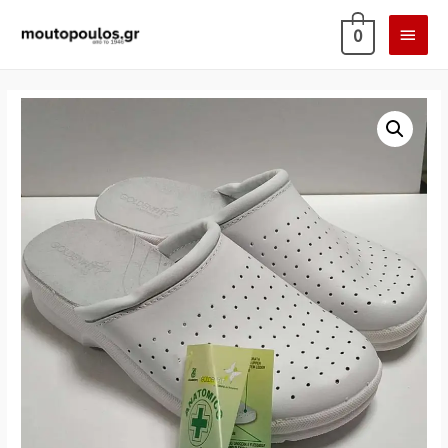
ΚΎΡΙ
0
ΜΕΝ