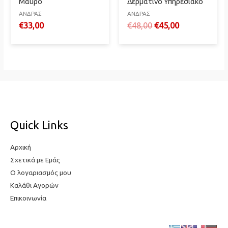
Μαύρο
Δερμάτινο Υπηρεσιακό
ΑΝΔΡΑΣ
ΑΝΔΡΑΣ
Original
Η
€
33,00
€
48,00
€
45,00
price
τρέχουσα
was:
τιμή
€48,00.
είναι:
€45,00.
Quick Links
Αρχική
Σχετικά με Εμάς
Ο λογαριασμός μου
Καλάθι Αγορών
Επικοινωνία