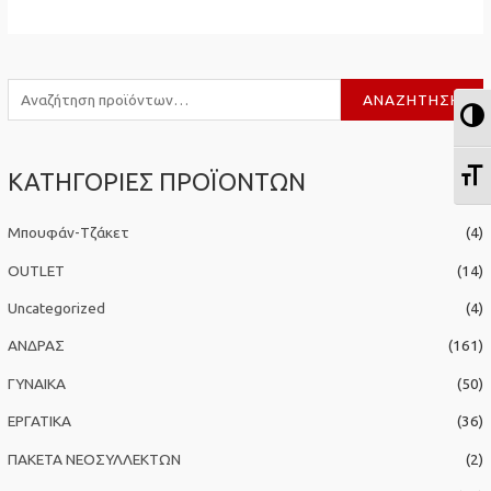
Α
ΑΝΑΖΉΤΗΣΗ
Ε
ν
α
Ε
ΚΑΤΗΓΟΡΙΕΣ ΠΡΟΪΟΝΤΩΝ
ζ
ή
Μπουφάν-Τζάκετ
(4)
τ
η
OUTLET
(14)
σ
Uncategorized
(4)
η
ΑΝΔΡΑΣ
(161)
γ
ΓΥΝΑΙΚΑ
(50)
ι
α
ΕΡΓΑΤΙΚΑ
(36)
:
ΠΑΚΕΤΑ ΝΕΟΣΥΛΛΕΚΤΩΝ
(2)