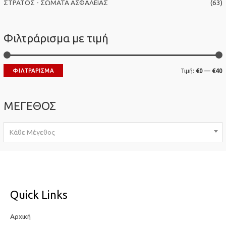
ΣΤΡΑΤΟΣ - ΣΩΜΑΤΑ ΑΣΦΑΛΕΙΑΣ
(63)
Φιλτράρισμα με τιμή
Ε
ΦΙΛΤΡΆΡΙΣΜΑ
Τιμή:
€0
—
€40
λ
έ
ά
γ
ΜΕΓΕΘΟΣ
χ
ι
ι
σ
Κάθε Μέγεθος
σ
τ
τ
η
η
τ
τ
ι
Quick Links
ι
μ
μ
ή
Αρχική
ή