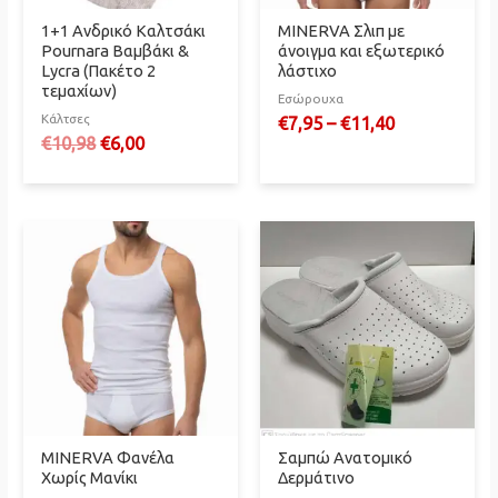
1+1 Ανδρικό Καλτσάκι
MINERVA Σλιπ με
Pournara Βαμβάκι &
άνοιγμα και εξωτερικό
Lycra (Πακέτο 2
λάστιχο
τεμαχίων)
Εσώρουχα
Κάλτσες
€
7,95
–
€
11,40
Original
Η
€
10,98
€
6,00
price
τρέχουσα
was:
τιμή
€10,98.
είναι:
€6,00.
MINERVA Φανέλα
Σαμπώ Ανατομικό
Χωρίς Μανίκι
Δερμάτινο