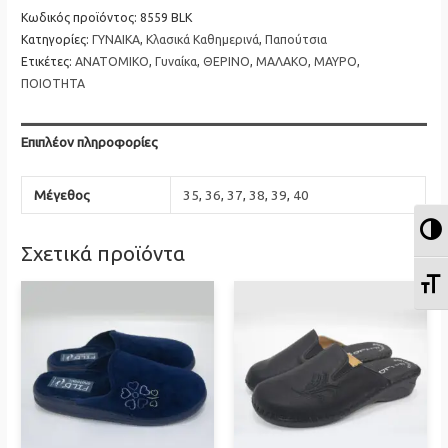
Μοκασίνι
Κωδικός προϊόντος:
8559 BLK
Ανατομικό
Κατηγορίες:
ΓΥΝΑΙΚΑ
,
Κλασικά Καθημερινά
,
Παπούτσια
SOFT
Ετικέτες:
ΑΝΑΤΟΜΙΚΟ
,
Γυναίκα
,
ΘΕΡΙΝΟ
,
ΜΑΛΑΚΟ
,
ΜΑΥΡΟ
,
SPACE
ΠΟΙΟΤΗΤΑ
Loafers
ποσότητα
Επιπλέον πληροφορίες
Μέγεθος
35
,
36
,
37
,
38
,
39
,
40
Ε
Σχετικά προϊόντα
Ε