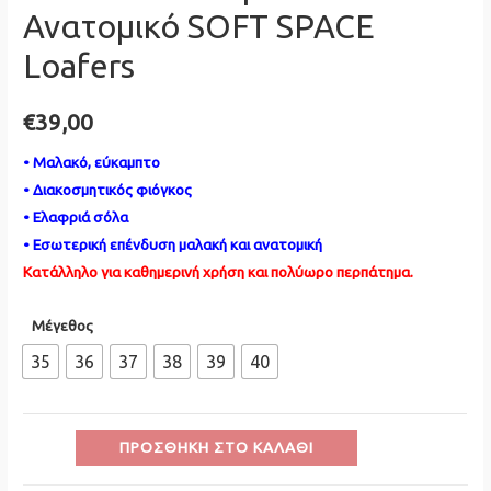
Ανατομικό SOFT SPACE
Loafers
€
39,00
• Μαλακό, εύκαμπτο
• Διακοσμητικός φιόγκος
• Eλαφριά σόλα
• Εσωτερική επένδυση μαλακή και ανατομική
Kατάλληλο για καθημερινή χρήση και πολύωρο περπάτημα.
Μέγεθος
35
36
37
38
39
40
Γυναικείο
ΠΡΟΣΘΉΚΗ ΣΤΟ ΚΑΛΆΘΙ
Μαύρο