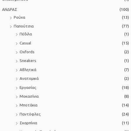
η
ΑΝΔΡΑΣ
(100)
γ
Ρούχα
(13)
ι
Παπούτσια
(77)
α
Πέδιλα
(1)
:
Casual
(15)
Oxfords
(2)
Sneakers
(1)
Αθλητικά
(7)
Ανατομικά
(2)
Εργασίας
(18)
Μοκασίνια
(8)
Μποτάκια
(14)
Παντόφλες
(24)
Σκαρπίνια
(11)