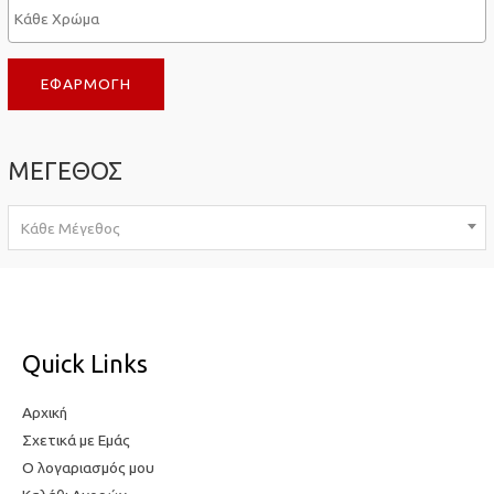
σ
τ
τ
η
ΕΦΑΡΜΟΓΉ
η
τ
τ
ι
ι
μ
ΜΕΓΕΘΟΣ
μ
ή
ή
Κάθε Μέγεθος
Quick Links
Αρχική
Σχετικά με Εμάς
Ο λογαριασμός μου