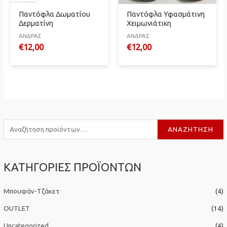
Παντόφλα Δωματίου
Παντόφλα Υφασμάτινη
Δερματίνη
Χειμωνιάτικη
ΑΝΔΡΑΣ
ΑΝΔΡΑΣ
€
12,00
€
12,00
Α
ΑΝΑΖΉΤΗΣΗ
ν
α
ΚΑΤΗΓΟΡΙΕΣ ΠΡΟΪΟΝΤΩΝ
ζ
ή
Μπουφάν-Τζάκετ
(4)
τ
η
OUTLET
(14)
σ
Uncategorized
(4)