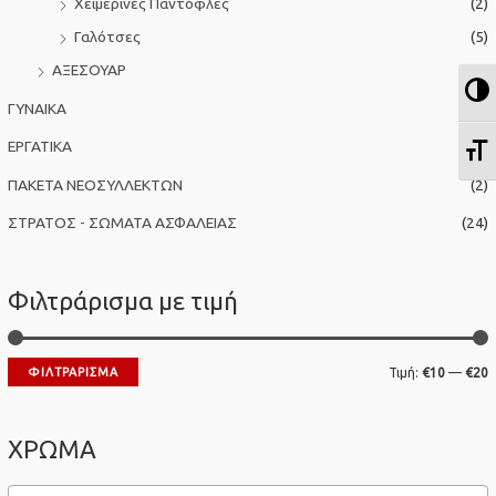
Χειμερινές Παντόφλες
(2)
Γαλότσες
(5)
ΑΞΕΣΟΥΑΡ
(5)
Ε
ΓΥΝΑΙΚΑ
(12)
ΕΡΓΑΤΙΚΑ
(15)
Ε
ΠΑΚΕΤΑ ΝΕΟΣΥΛΛΕΚΤΩΝ
(2)
ΣΤΡΑΤΟΣ - ΣΩΜΑΤΑ ΑΣΦΑΛΕΙΑΣ
(24)
Φιλτράρισμα με τιμή
Ε
ΦΙΛΤΡΆΡΙΣΜΑ
Τιμή:
€10
—
€20
λ
έ
ά
γ
ΧΡΩΜΑ
χ
ι
ι
σ