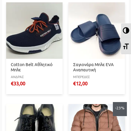
Ε
Ε
Cotton Belt Αθλητικό
Σαγιονάρα Μπλε EVA
Μπλε
Αναπαυτική
ΑΝΔΡΑΣ
ΜΠΕΡΕΔΕΣ
€
33,00
€
12,00
-23%