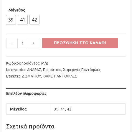
Μέγεθος
39
41
42
Minus
Παντόφλα
Plus
ΠΡΟΣΘΉΚΗ ΣΤΟ ΚΑΛΆΘΙ
-
+
Quantity
Δωματίου
Quantity
Δερματίνη
ποσότητα
Κωδικός προϊόντος:
Μ/Δ
Κατηγορίες:
ΑΝΔΡΑΣ
,
Παπούτσια
,
Χειμερινές Παντόφλες
Ετικέτες:
ΔΩΜΑΤΙΟΥ
,
ΚΑΦΕ
,
ΠΑΝΤΟΦΛΕΣ
Επιπλέον πληροφορίες
Μέγεθος
39
,
41
,
42
Σχετικά προϊόντα