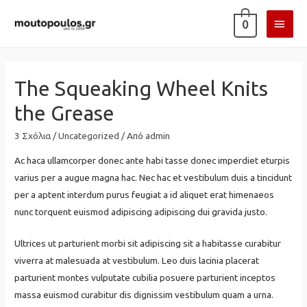
ΚΎΡΙ
0
ΜΕΝ
The Squeaking Wheel Knits
the Grease
3 Σχόλια
/
Uncategorized
/ Από
admin
Ac haca ullamcorper donec ante habi tasse donec imperdiet eturpis
varius per a augue magna hac. Nec hac et vestibulum duis a tincidunt
per a aptent interdum purus feugiat a id aliquet erat himenaeos
nunc torquent euismod adipiscing adipiscing dui gravida justo.
Ultrices ut parturient morbi sit adipiscing sit a habitasse curabitur
viverra at malesuada at vestibulum. Leo duis lacinia placerat
parturient montes vulputate cubilia posuere parturient inceptos
massa euismod curabitur dis dignissim vestibulum quam a urna.