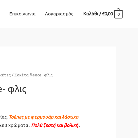
Επικοινωνία
Λογαριασμός
Καλάθι
/
€
0,00
0
κέτες
/ Ζακέτα fleece- φλις
e- φλις
ίας.
Τσέπες με φερμουάρ και λάστιχο
Σε 3 χρώματα .
Πολύ ζεστή και βολική
.
.