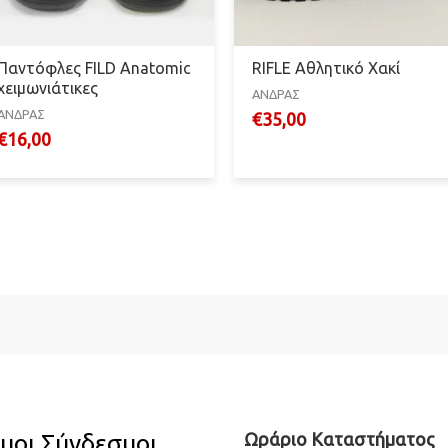
Παντόφλες FILD Anatomic
RIFLE Αθλητικό Χακί
χειμωνιάτικες
ΑΝΔΡΑΣ
ΑΝΔΡΑΣ
€
35,00
€
16,00
μοι Σύνδεσμοι
Ωράριο Καταστήματος