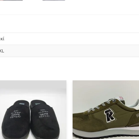
κί
XL