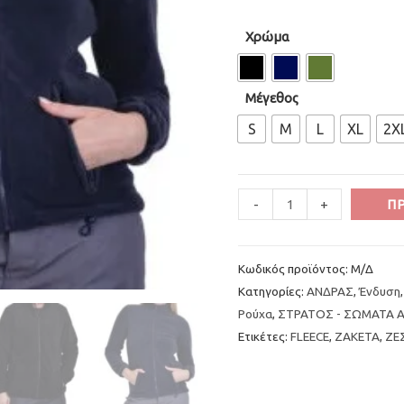
Χρώμα
Mέγεθος
S
M
L
XL
2X
Minus
Ζακέτα
Plus
-
+
Π
Quantity
fleece-
Quantity
φλις
Κωδικός προϊόντος:
Μ/Δ
ποσότητα
Κατηγορίες:
ΑΝΔΡΑΣ
,
Ένδυση
Ρούχα
,
ΣΤΡΑΤΟΣ - ΣΩΜΑΤΑ 
Ετικέτες:
FLEECE
,
ΖΑΚΕΤΑ
,
ΖΕ