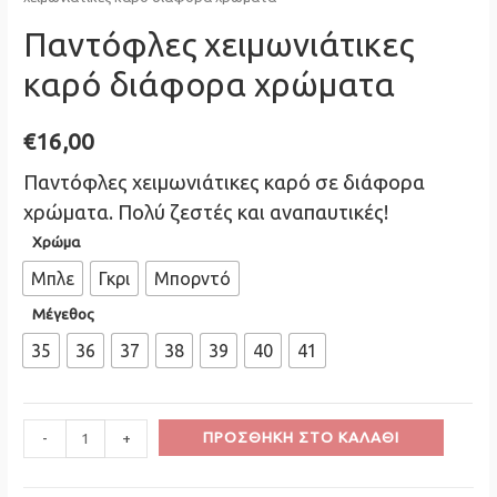
Παντόφλες χειμωνιάτικες
καρό διάφορα χρώματα
€
16,00
Παντόφλες χειμωνιάτικες καρό σε διάφορα
χρώματα. Πολύ ζεστές και αναπαυτικές!
Χρώμα
Μπλε
Γκρι
Μπορντό
Μέγεθος
35
36
37
38
39
40
41
Minus
Παντόφλες
Plus
ΠΡΟΣΘΉΚΗ ΣΤΟ ΚΑΛΆΘΙ
-
+
Quantity
χειμωνιάτικες
Quantity
καρό