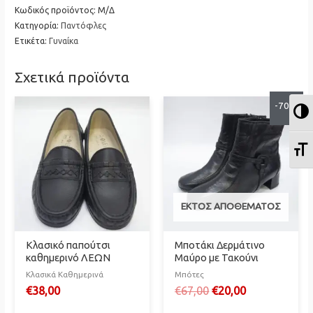
διάφορα
Κωδικός προϊόντος:
Μ/Δ
Κατηγορία:
Παντόφλες
χρώματα
Ετικέτα:
Γυναίκα
ποσότητα
Σχετικά προϊόντα
-70%
Ε
Ε
ΕΚΤΌΣ ΑΠΟΘΈΜΑΤΟΣ
Κλασικό παπούτσι
Μποτάκι Δερμάτινο
καθημερινό ΛΕΩΝ
Μαύρο με Τακούνι
Κλασικά Καθημερινά
Μπότες
Original
Η
€
38,00
€
67,00
€
20,00
price
τρέχουσα