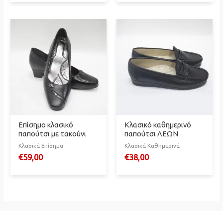
was:
τιμή
€67,00.
είναι:
€20,00.
Επίσημο κλασικό
Κλασικό καθημερινό
παπούτσι με τακούνι
παπούτσι ΛΕΩΝ
Κλασικά Επίσημα
Κλασικά Καθημερινά
€
59,00
€
38,00