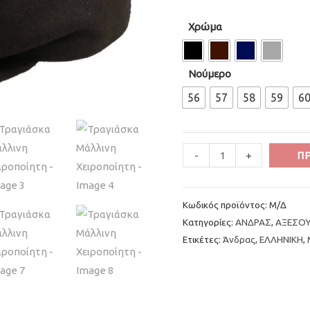
Χρώμα
Νούμερο
56
57
58
59
6
Minus
Τραγιάσκα
Plus
-
+
Π
Quantity
Μάλλινη
Quantity
Χειροποίητη
Κωδικός προϊόντος:
Μ/Δ
ποσότητα
Κατηγορίες:
ΑΝΔΡΑΣ
,
ΑΞΕΣΟ
Ετικέτες:
Άνδρας
,
ΕΛΛΗΝΙΚΗ
,