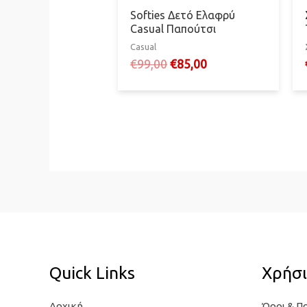
Softies Δετό Ελαφρύ
Casual Παπούτσι
Casual
Original
Η
€
99,00
€
85,00
price
τρέχουσα
was:
τιμή
€99,00.
είναι:
€85,00.
Quick Links
Χρήσι
Αρχική
Όροι & Π