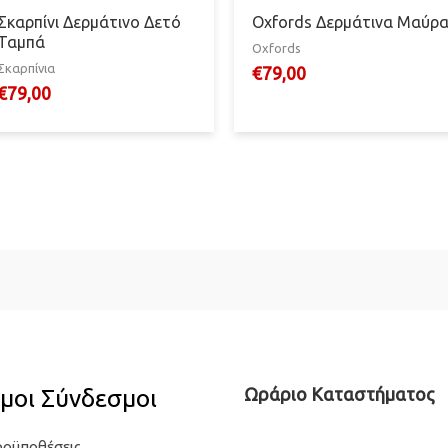
Σκαρπίνι Δερμάτινο Δετό
Oxfords Δερμάτινα Μαύρ
Ταμπά
Oxfords
Σκαρπίνια
€
79,00
€
79,00
μοι Σύνδεσμοι
Ωράριο Καταστήματος
ροϋποθέσεις