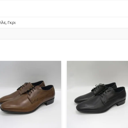
πλε
,
Γκρι