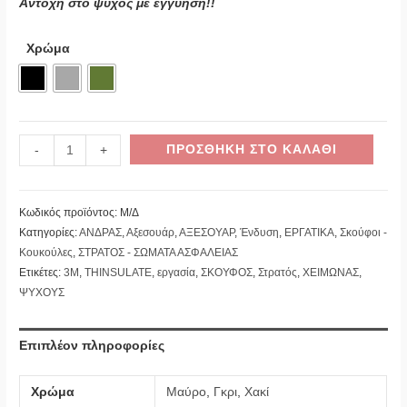
Αντοχή στο ψύχος με εγγύηση!!
Χρώμα
Minus
Σκούφος
Plus
ΠΡΟΣΘΉΚΗ ΣΤΟ ΚΑΛΆΘΙ
-
+
Quantity
με
Quantity
Fleece
Κωδικός προϊόντος:
Μ/Δ
Επένδυση
Κατηγορίες:
ΑΝΔΡΑΣ
,
Αξεσουάρ
,
ΑΞΕΣΟΥΑΡ
,
Ένδυση
,
ΕΡΓΑΤΙΚΑ
,
Σκούφοι -
Thinsulate
Κουκούλες
,
ΣΤΡΑΤΟΣ - ΣΩΜΑΤΑ ΑΣΦΑΛΕΙΑΣ
ποσότητα
Ετικέτες:
3M
,
THINSULATE
,
εργασία
,
ΣΚΟΥΦΟΣ
,
Στρατός
,
ΧΕΙΜΩΝΑΣ
,
ΨΥΧΟΥΣ
Επιπλέον πληροφορίες
Χρώμα
Mαύρο
,
Γκρι
,
Χακί