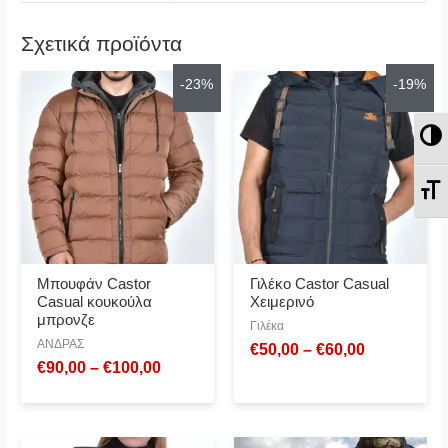
Σχετικά προϊόντα
-23%
-19%
Ε
Ε
Μπουφάν Castor
Γιλέκο Castor Casual
Casual κουκούλα
Χειμερινό
μπρονζε
Γιλέκα
ΑΝΔΡΑΣ
€
50,00
–
€
60,00
€
90,00
–
€
100,00