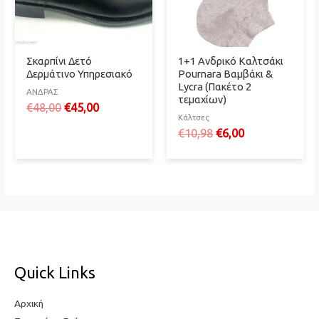
Σκαρπίνι Δετό
1+1 Ανδρικό Καλτσάκι
Δερμάτινο Υπηρεσιακό
Pournara Βαμβάκι &
Lycra (Πακέτο 2
ΑΝΔΡΑΣ
τεμαχίων)
Original
Η
€
48,00
€
45,00
Κάλτσες
price
τρέχουσα
Original
Η
€
10,98
€
6,00
was:
τιμή
price
τρέχουσα
€48,00.
είναι:
was:
τιμή
€45,00.
€10,98.
είναι:
€6,00.
Quick Links
Αρχική