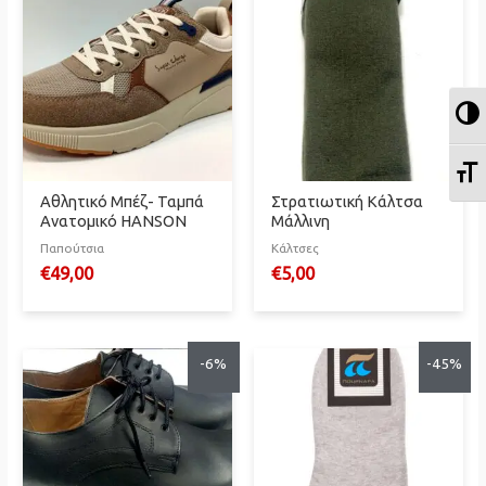
Ε
Ε
Αθλητικό Μπέζ- Ταμπά
Στρατιωτική Κάλτσα
Ανατομικό HANSON
Μάλλινη
Παπούτσια
Κάλτσες
€
49,00
€
5,00
-6%
-45%