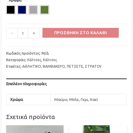
Minus
Πετσετέ
Plus
ΠΡΟΣΘΉΚΗ ΣΤΟ ΚΑΛΆΘΙ
-
+
Quantity
Βαμβακερή
Quantity
Κάλτσα
Αθλητική
Κωδικός προϊόντος:
Μ/Δ
Κατηγορίες:
Κάλτσες
,
Κάλτσες
ποσότητα
Ετικέτες:
ΑΘΛΗΤΙΚΟ
,
ΒΑΜΒΑΚΕΡΟ
,
ΠΕΤΣΕΤΕ
,
ΣΤΡΑΤΟΥ
Επιπλέον πληροφορίες
Χρώμα
Mαύρο
,
Μπλε
,
Γκρι
,
Χακί
Σχετικά προϊόντα