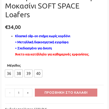
Μοκασίνι SOFT SPACE
Loafers
€
34,00
Kλασικό slip‑on σχήμα χωρίς κορδόνι
• Μεταλλική διακοσμητική εγγράφα
• Σχεδιασμένο για άνεση
Άνετο και κατάλληλο για καθημερινές εμφανίσεις.
Μέγεθος
36
38
39
40
Minus
Ανατομικό
Plus
ΠΡΟΣΘΉΚΗ ΣΤΟ ΚΑΛΆΘΙ
-
+
Quantity
Γυναικείο
Quantity
Μαύρο