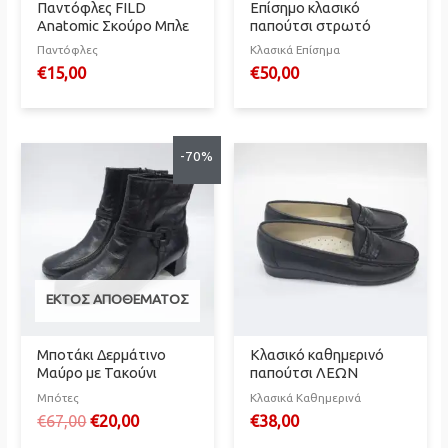
Παντόφλες FILD
Επίσημο κλασικό
Anatomic Σκούρο Μπλε
παπούτσι στρωτό
Παντόφλες
Κλασικά Επίσημα
€
15,00
€
50,00
-70%
ΕΚΤΌΣ ΑΠΟΘΈΜΑΤΟΣ
Μποτάκι Δερμάτινο
Κλασικό καθημερινό
Μαύρο με Τακούνι
παπούτσι ΛΕΩΝ
Μπότες
Κλασικά Καθημερινά
Original
Η
€
67,00
€
20,00
€
38,00
price
τρέχουσα