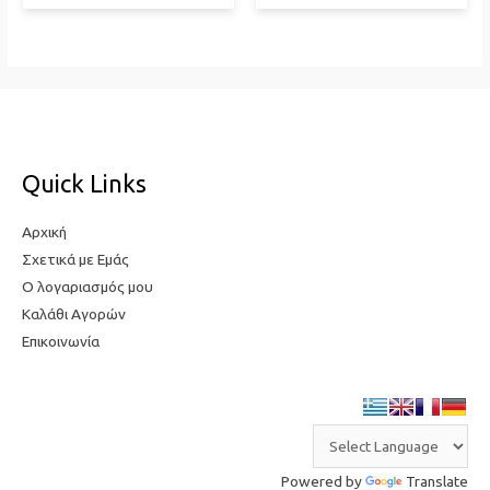
was:
τιμή
€67,00.
είναι:
€20,00.
Quick Links
Αρχική
Σχετικά με Εμάς
Ο λογαριασμός μου
Καλάθι Αγορών
Επικοινωνία
Powered by
Translate