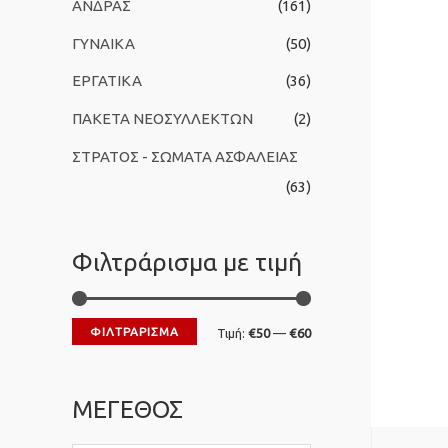
ΑΝΔΡΑΣ
(161)
ι
ΓΥΝΑΙΚΑ
(50)
α
:
ΕΡΓΑΤΙΚΑ
(36)
ΠΑΚΕΤΑ ΝΕΟΣΥΛΛΕΚΤΩΝ
(2)
ΣΤΡΑΤΟΣ - ΣΩΜΑΤΑ ΑΣΦΑΛΕΙΑΣ
(63)
Φιλτράρισμα με τιμή
ΦΙΛΤΡΆΡΙΣΜΑ
Ε
Μ
Τιμή:
€50
—
€60
λ
έ
ά
γ
ΜΕΓΕΘΟΣ
χ
ι