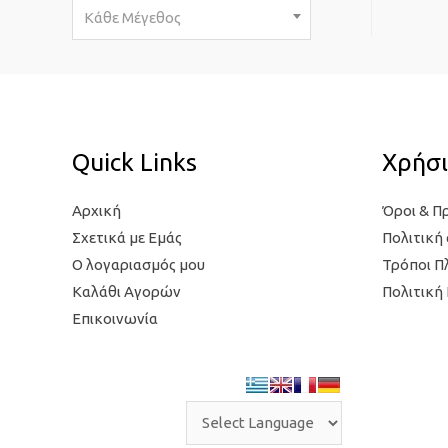
ι
σ
Κάθε Μέγεθος
σ
τ
τ
η
η
τ
τ
ι
Quick Links
Χρήσι
ι
μ
μ
ή
Αρχική
Όροι & Π
ή
Σχετικά με Εμάς
Πολιτική
Ο λογαριασμός μου
Τρόποι 
Καλάθι Αγορών
Πολιτική
Επικοινωνία