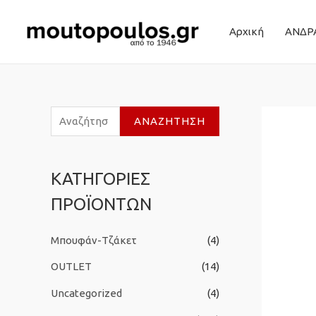
Αρχική
ΑΝΔΡ
Α
ΑΝΑΖΉΤΗΣΗ
ν
α
ΚΑΤΗΓΟΡΙΕΣ
ζ
ΠΡΟΪΟΝΤΩΝ
ή
τ
Μπουφάν-Τζάκετ
(4)
η
σ
OUTLET
(14)
η
Uncategorized
(4)
γ