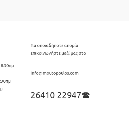
Για οποιαδήποτε απορία
επικοινωνήστε μαζί μας στο
 8:30πμ
info@moutopoulos.com
8:30πμ
μμ
26410 22947🕿