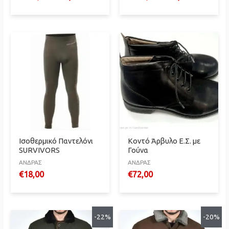
price
τρέχουσα
price
τρέχουσα
was:
τιμή
was:
τιμή
€175,00.
είναι:
€189,00.
είναι:
€125,00.
€139,00.
Ισοθερμικό Παντελόνι
Κοντό Άρβυλο Ε.Σ. με
SURVIVORS
Γούνα
ΑΝΔΡΑΣ
ΑΝΔΡΑΣ
€
18,00
€
72,00
-22%
-20%