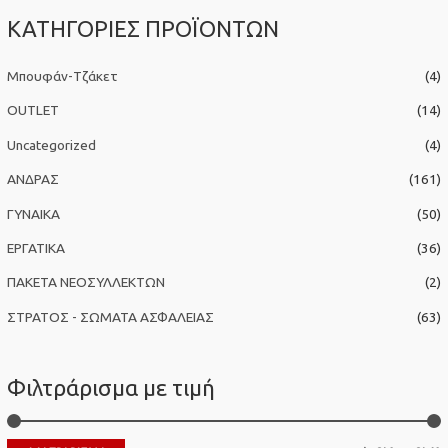
α
ΚΑΤΗΓΟΡΙΕΣ ΠΡΟΪΟΝΤΩΝ
ζ
ή
Μπουφάν-Τζάκετ
(4)
τ
η
OUTLET
(14)
σ
Uncategorized
(4)
η
ΑΝΔΡΑΣ
(161)
γ
ΓΥΝΑΙΚΑ
(50)
ι
α
ΕΡΓΑΤΙΚΑ
(36)
:
ΠΑΚΕΤΑ ΝΕΟΣΥΛΛΕΚΤΩΝ
(2)
ΣΤΡΑΤΟΣ - ΣΩΜΑΤΑ ΑΣΦΑΛΕΙΑΣ
(63)
Φιλτράρισμα με τιμή