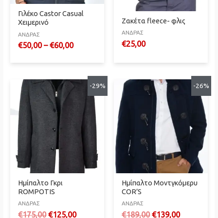
Γιλέκο Castor Casual
Ζακέτα fleece- φλις
Χειμερινό
ΑΝΔΡΑΣ
ΑΝΔΡΑΣ
€
25,00
€
50,00
–
€
60,00
-29%
-26%
Ημίπαλτο Γκρι
Ημίπαλτο Μοντγκόμερυ
ROMPOTIS
COR’S
ΑΝΔΡΑΣ
ΑΝΔΡΑΣ
Original
Η
Original
Η
€
175,00
€
125,00
€
189,00
€
139,00