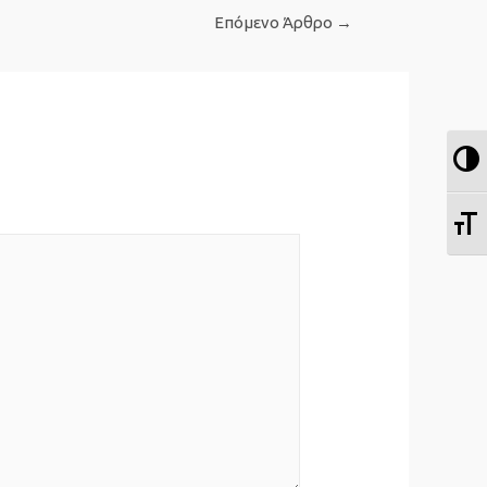
Επόμενο Άρθρο
→
Ε
Ε