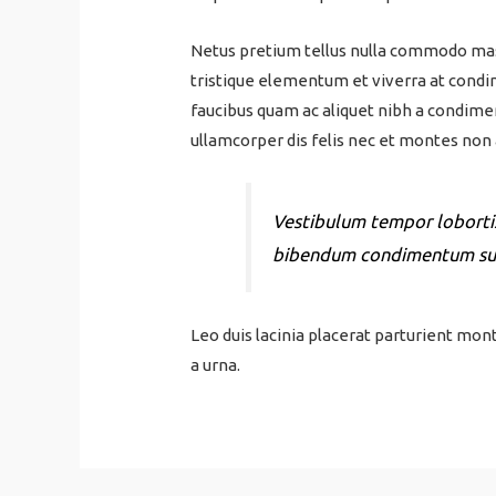
Netus pretium tellus nulla commodo mas
tristique elementum et viverra at condi
faucibus quam ac aliquet nibh a condim
ullamcorper dis felis nec et montes no
Vestibulum tempor lobortis 
bibendum condimentum sus
Leo duis lacinia placerat parturient mo
a urna.