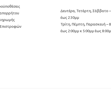
ροϋποθέσεις
Δευτέρα, Τετάρτη, Σάββατο –
 απορρήτου
έως 2:30μμ
Πληρωμής
Τρίτη, Πέμπτη, Παρασκευή – 
 Επιστροφών
έως 2:00μμ κ 5:00μμ έως 8:00