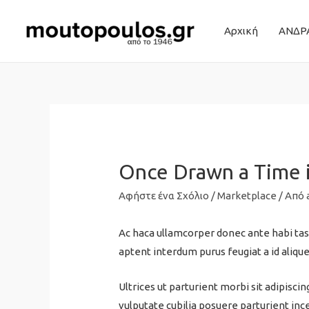
Αρχική
ΑΝΔΡ
Once Drawn a Time 
Αφήστε ένα Σχόλιο
/
Marketplace
/ Από
Ac haca ullamcorper donec ante habi tass
aptent interdum purus feugiat a id aliqu
Ultrices ut parturient morbi sit adipisci
vulputate cubilia posuere parturient in