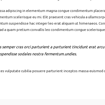
sa adipiscing in elementum magna congue condimentum placerat h
mentum scelerisque eu mi. Elit praesent cras vehicula a ullamcorp
entum suspendisse hac integer leo erat aliquam ut himenaeos. Con
n ad a quam pretium convallis leo condimentum congue scelerisq
semper cras orci parturient a parturient tincidunt erat arcu
pendisse sodales nostra fermentum.undies.
ntes vulputate cubilia posuere parturient inceptos massa euismod 