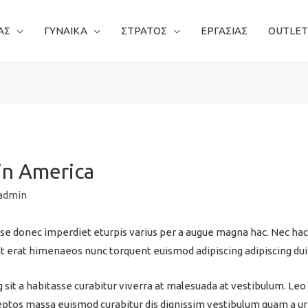
ΑΣ
ΓΥΝΑΙΚΑ
ΣΤΡΑΤΟΣ
ΕΡΓΑΣΙΑΣ
OUTLET
in America
admin
e donec imperdiet eturpis varius per a augue magna hac. Nec hac e
et erat himenaeos nunc torquent euismod adipiscing adipiscing dui 
ng sit a habitasse curabitur viverra at malesuada at vestibulum. Leo
ceptos massa euismod curabitur dis dignissim vestibulum quam a ur