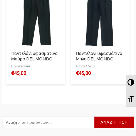
Παντελόνι υφασμάτινο
Παντελόνι υφασμάτινο
Μαύρο DEL MONDO
Μπλε DEL MONDO
Παντελόνια
Παντελόνια
€
45,00
€
45,00
Ε
Ε
Α
ΑΝΑΖΉΤΗΣΗ
ν