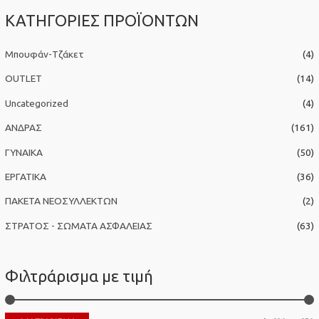
α
ΚΑΤΗΓΟΡΙΕΣ ΠΡΟΪΟΝΤΩΝ
ζ
ή
Μπουφάν-Τζάκετ
(4)
τ
η
OUTLET
(14)
σ
Uncategorized
(4)
η
ΑΝΔΡΑΣ
(161)
γ
ΓΥΝΑΙΚΑ
(50)
ι
α
ΕΡΓΑΤΙΚΑ
(36)
:
ΠΑΚΕΤΑ ΝΕΟΣΥΛΛΕΚΤΩΝ
(2)
ΣΤΡΑΤΟΣ - ΣΩΜΑΤΑ ΑΣΦΑΛΕΙΑΣ
(63)
Φιλτράρισμα με τιμή