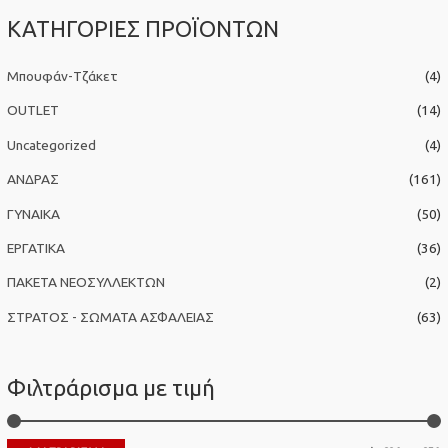
α
ΚΑΤΗΓΟΡΙΕΣ ΠΡΟΪΟΝΤΩΝ
ζ
ή
Μπουφάν-Τζάκετ
(4)
τ
η
OUTLET
(14)
σ
Uncategorized
(4)
η
ΑΝΔΡΑΣ
(161)
γ
ΓΥΝΑΙΚΑ
(50)
ι
α
ΕΡΓΑΤΙΚΑ
(36)
:
ΠΑΚΕΤΑ ΝΕΟΣΥΛΛΕΚΤΩΝ
(2)
ΣΤΡΑΤΟΣ - ΣΩΜΑΤΑ ΑΣΦΑΛΕΙΑΣ
(63)
Φιλτράρισμα με τιμή