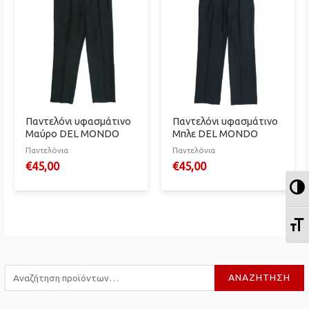
Παντελόνι υφασμάτινο
Παντελόνι υφασμάτινο
Μαύρο DEL MONDO
Μπλε DEL MONDO
Παντελόνια
Παντελόνια
€
45,00
€
45,00
Ε
Ε
Α
ΑΝΑΖΉΤΗΣΗ
ν