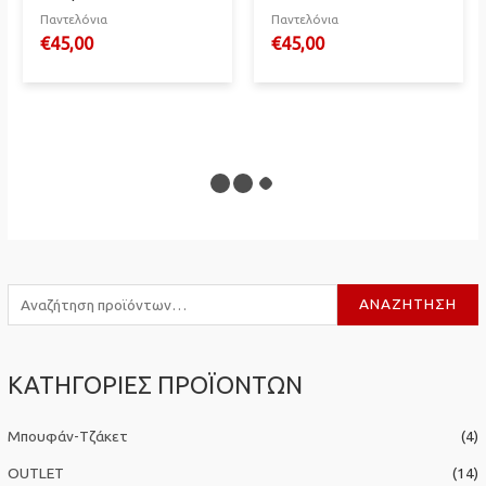
Παντελόνια
Παντελόνια
€
45,00
€
45,00
Α
ΑΝΑΖΉΤΗΣΗ
ν
α
ΚΑΤΗΓΟΡΙΕΣ ΠΡΟΪΟΝΤΩΝ
ζ
ή
Μπουφάν-Τζάκετ
(4)
τ
η
OUTLET
(14)