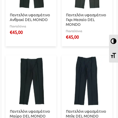
Παντελόνι υφασμάτινο
Παντελόνι υφασμάτινο
Ανθρακί DEL MONDO
Γκρι Μεσαίο DEL
MONDO
Παντελόνια
Παντελόνια
€
45,00
€
45,00
Ε
Ε
Παντελόνι υφασμάτινο
Παντελόνι υφασμάτινο
Μαύρο DEL MONDO
Μπλε DEL MONDO