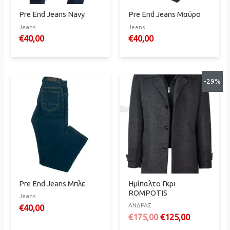
Pre End Jeans Navy
Pre End Jeans Μαύρο
Jeans
Jeans
€
40,00
€
40,00
-29%
Pre End Jeans Μπλε
Ημίπαλτο Γκρι
ROMPOTIS
Jeans
ΑΝΔΡΑΣ
€
40,00
Original
Η
€
175,00
€
125,00
price
τρέχουσα