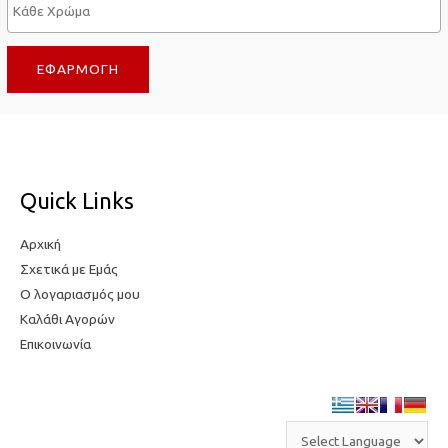
σ
τ
τ
η
ΕΦΑΡΜΟΓΉ
η
τ
τ
ι
ι
μ
μ
ή
ή
Quick Links
Αρχική
Σχετικά με Εμάς
Ο λογαριασμός μου
Καλάθι Αγορών
Επικοινωνία