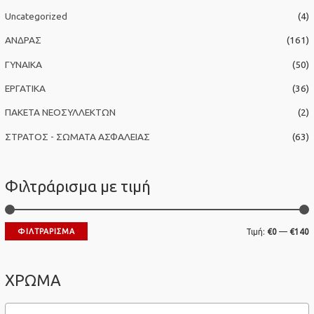
σ
Uncategorized
(4)
η
ΑΝΔΡΑΣ
(161)
γ
ΓΥΝΑΙΚΑ
(50)
ι
α
ΕΡΓΑΤΙΚΑ
(36)
:
ΠΑΚΕΤΑ ΝΕΟΣΥΛΛΕΚΤΩΝ
(2)
ΣΤΡΑΤΟΣ - ΣΩΜΑΤΑ ΑΣΦΑΛΕΙΑΣ
(63)
Φιλτράρισμα με τιμή
Ε
ΦΙΛΤΡΆΡΙΣΜΑ
Τιμή:
€0
—
€140
λ
έ
ά
γ
ΧΡΩΜΑ
χ
ι
ι
σ