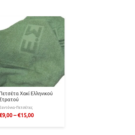
Πετσέτα Χακί Ελληνικού
Στρατού
Σεντόνια-Πετσέτες
€
9,00
–
€
15,00