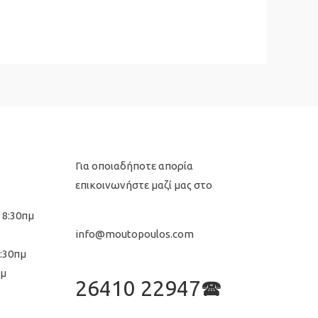
Για οποιαδήποτε απορία
επικοινωνήστε μαζί μας στο
 8:30πμ
info@moutopoulos.com
8:30πμ
μμ
26410 22947🕿