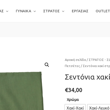
ΑΣ
ΓΥΝΑΙΚΑ
ΣΤΡΑΤΟΣ
ΕΡΓΑΣΙΑΣ
OUTLET
Αρχική σελίδα
/
ΣΤΡΑΤΟΣ - 
Πετσέτες
/ Σεντόνια χακί στ
Σεντόνια χακί
€
34,00
Χρώμα
Χακί-Χακί
Χακί-Λευκό