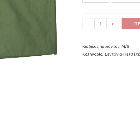
Minus
Σεντόνια
Plus
-
+
Π
Quantity
χακί
Quantity
στρατού
Κωδικός προϊόντος:
Μ/Δ
(Σετ
Κατηγορία:
Σεντόνια-Πετσέτε
2)
ποσότητα