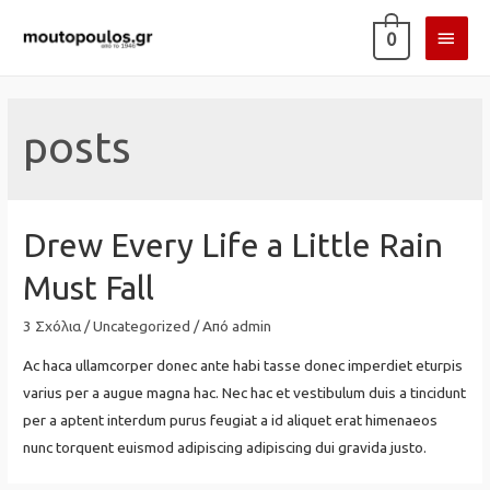
ΚΎΡΙ
0
ΜΕΝ
posts
Drew Every Life a Little Rain
Must Fall
3 Σχόλια
/
Uncategorized
/ Από
admin
Ac haca ullamcorper donec ante habi tasse donec imperdiet eturpis
varius per a augue magna hac. Nec hac et vestibulum duis a tincidunt
per a aptent interdum purus feugiat a id aliquet erat himenaeos
nunc torquent euismod adipiscing adipiscing dui gravida justo.