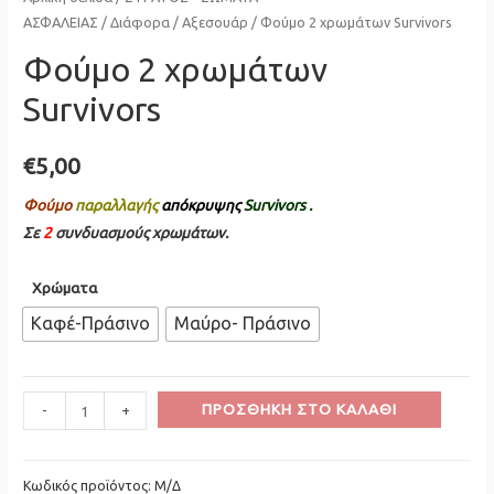
ΑΣΦΑΛΕΙΑΣ
/
Διάφορα
/
Αξεσουάρ
/ Φούμο 2 χρωμάτων Survivors
Φούμο 2 χρωμάτων
Survivors
€
5,00
Φούμο
παραλλαγής
απόκρυψης
Survivors .
Σε
2
συνδυασμούς χρωμάτων.
Χρώματα
Καφέ-Πράσινο
Μαύρο- Πράσινο
Minus
Φούμο
Plus
ΠΡΟΣΘΉΚΗ ΣΤΟ ΚΑΛΆΘΙ
-
+
Quantity
2
Quantity
χρωμάτων
Survivors
Κωδικός προϊόντος:
Μ/Δ