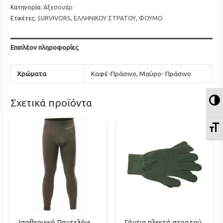
Κατηγορία:
Αξεσουάρ
ποσότητα
Ετικέτες:
SURVIVORS
,
ΕΛΛΗΝΙΚΟΥ ΣΤΡΑΤΟΥ
,
ΦΟΥΜΟ
Επιπλέον πληροφορίες
Χρώματα
Καφέ-Πράσινο, Μαύρο- Πράσινο
Ε
Σχετικά προϊόντα
Ε
Ισοθερμικό Παντελόνι
Γάντια πλεκτά στρατού