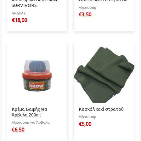
SURVIVORS
Αξεσουάρ
ΑΝΔΡΑΣ
€
3,50
€
18,00
Κρέμα Βαφής για
Κασκόλ χακί στρατού
Άρβυλα 200ml
Αξεσουάρ
Αξεσουάρ για Άρβυλα
€
5,00
€
6,50