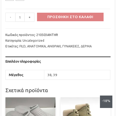
Minus
FILD
Plus
ΠΡΟΣΘΉΚΗ ΣΤΟ ΚΑΛΆΘΙ
-
+
Quantity
Ανατομικές
Quantity
Παντλόφλες
Ανθρακί
Κωδικός προϊόντος:
210503ANTHR
Κατηγορία:
Uncategorized
ποσότητα
Ετικέτες:
FILD
,
ΑΝΑΤΟΜΙΚΑ
,
ΑΝΘΡΑΚΙ
,
ΓΥΝΑΙΚΕΙΕΣ
,
ΔΕΡΜΑ
Επιπλέον πληροφορίες
Μέγεθος
38
,
39
Σχετικά προϊόντα
-18%