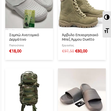
Ε
Ε
Σαμπώ Ανατομικό
Άρβυλο Επιχειρησιακό
Δερμάτινο
Μπεζ Άμμου Duetto
Παπούτσια
Εργασίας
Original
Η
€
18,00
€
97,50
€
80,00
price
τρέχουσα
was:
τιμή
€97,50.
είναι:
€80,00.