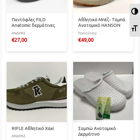
Ε
Παντόφλες FILD
Αθλητικό Μπέζ- Ταμπά
Anatomic δερμάτινες
Ανατομικό HANSON
Ε
ΑΝΔΡΑΣ
Παπούτσια
€
27,00
€
49,00
RIFLE Αθλητικό Χακί
Σαμπώ Ανατομικό
Δερμάτινο
ΑΝΔΡΑΣ