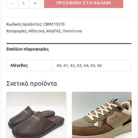
Minus
Cotton
Plus
ΠΡΟΣΘΉΚΗ ΣΤΟ ΚΑΛΆΘΙ
-
+
Quantity
Belt
Quantity
Αθλητικό
Μαύρο
Κωδικός προϊόντος:
CBM315570
Κατηγορίες:
Αθλητικά
,
ΑΝΔΡΑΣ
,
Παπούτσια
ποσότητα
Επιπλέον πληροφορίες
Μέγεθος
40
,
41
,
42
,
43
,
44
,
45
,
46
Σχετικά προϊόντα