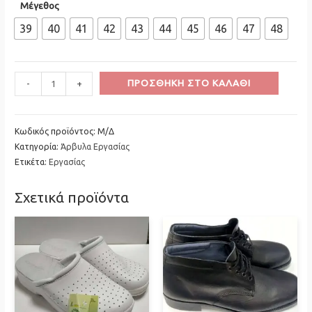
Μέγεθος
39
40
41
42
43
44
45
46
47
48
Minus
Άρβυλο
Plus
ΠΡΟΣΘΉΚΗ ΣΤΟ ΚΑΛΆΘΙ
-
+
Quantity
εργοταξίου
Quantity
ERGO
-
Κωδικός προϊόντος:
Μ/Δ
Κατηγορία:
Άρβυλα Εργασίας
ARAMIS
Ετικέτα:
Εργασίας
με
σίδερο
Σχετικά προϊόντα
ποσότητα