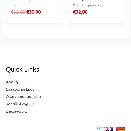
Εργασίας
Άρβυλα Εργασίας
Original
Η
€
33,00
€
30,00
€
32,00
price
τρέχουσα
was:
τιμή
€33,00.
είναι:
€30,00.
Quick Links
Αρχική
Σχετικά με Εμάς
Ο λογαριασμός μου
Καλάθι Αγορών
Επικοινωνία