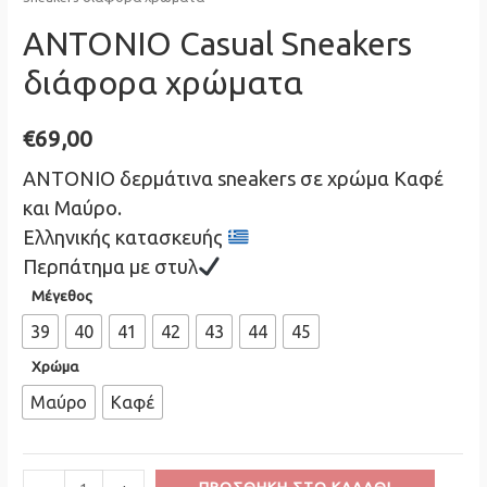
ANTONIO Casual Sneakers
διάφορα χρώματα
€
69,00
ANTONIO δερμάτινα sneakers σε χρώμα Καφέ
και Μαύρο.
Ελληνικής κατασκευής
Περπάτημα με στυλ
Μέγεθος
39
40
41
42
43
44
45
Χρώμα
Μαύρο
Καφέ
Minus
ANTONIO
Plus
ΠΡΟΣΘΉΚΗ ΣΤΟ ΚΑΛΆΘΙ