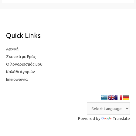
€85,00.
Quick Links
Αρχική
Σχετικά με Εμάς
Ο λογαριασμός μου
Καλάθι Αγορών
Επικοινωνία
Powered by
Translate