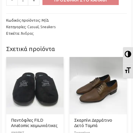
-
+
Quantity
Casual
Quantity
Sneakers
διάφορα
Κωδικός προϊόντος:
Μ/Δ
Κατηγορίες:
Casual
,
Sneakers
χρώματα
Ετικέτα:
Άνδρας
ποσότητα
Σχετικά προϊόντα
Ε
Ε
Παντόφλες FILD
Σκαρπίνι Δερμάτινο
Anatomic χειμωνιάτικες
Δετό Ταμπά
ΑΝΔΡΑΣ
Σκαρπίνια