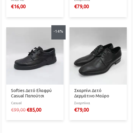
€
16,00
€
79,00
-14%
Softies Δετό Ελαφρύ
Σκαρπίνι Δετό
Casual Παπούτσι
Δερμάτινο Μαύρο
Casual
Σκαρπίνια
Original
Η
€
99,00
€
85,00
€
79,00
price
τρέχουσα
was:
τιμή
€99,00.
είναι: