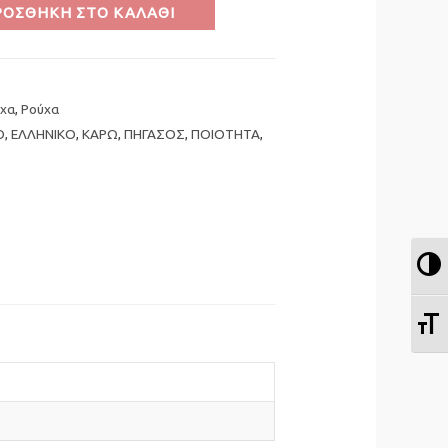
ΡΟΣΘΉΚΗ ΣΤΟ ΚΑΛΆΘΙ
χα
,
Ρούχα
Ο
,
ΕΛΛΗΝΙΚΟ
,
ΚΑΡΩ
,
ΠΗΓΑΣΟΣ
,
ΠΟΙΟΤΗΤΑ
,
Ε
Ε