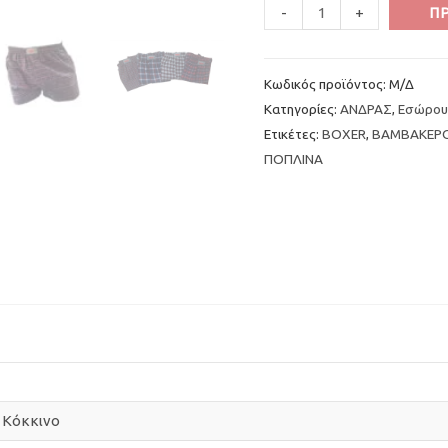
Minus
Boxer
Plus
-
+
Π
Quantity
Καρώ
Quantity
ΠΗΓΑΣΟΣ
Κωδικός προϊόντος:
Μ/Δ
διάφορα
Κατηγορίες:
ΑΝΔΡΑΣ
,
Εσώρου
χρώματα
Ετικέτες:
BOXER
,
ΒΑΜΒΑΚΕΡ
ποσότητα
ΠΟΠΛΙΝΑ
,
Κόκκινο