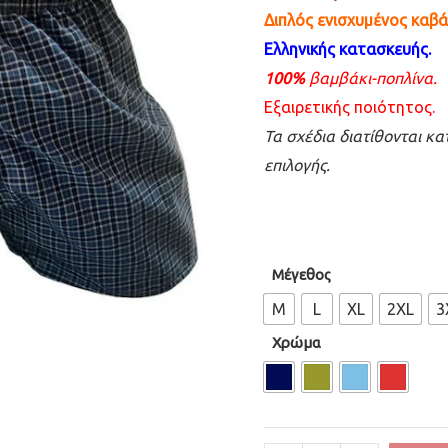
Διπλός ενισχυμένος καβ
Ελληνικής κατασκευής.
100%
βαμβάκι-ποπλίνα.
Εξαιρετικής ποιότητος.
Τα σχέδια διατίθονται κ
επιλογής.
Mέγεθος
M
L
XL
2XL
3
Χρώμα