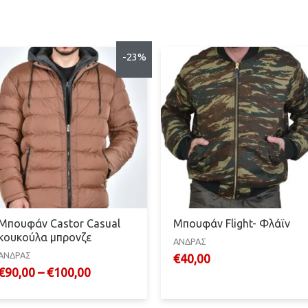
-23%
Μπουφάν Castor Casual
Μπουφάν Flight- Φλάϊν
κουκούλα μπρονζε
ΑΝΔΡΑΣ
ΑΝΔΡΑΣ
€
40,00
€
90,00
–
€
100,00