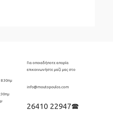
€125,00.
Για οποιαδήποτε απορία
επικοινωνήστε μαζί μας στο
 8:30πμ
info@moutopoulos.com
8:30πμ
μμ
26410 22947🕿