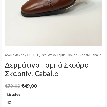
Αρχική σελίδα
/
OUTLET
/ Δερμάτινο Ταμπά Σκούρο Σκαρπίνι Caballo
Δερμάτινο Ταμπά Σκούρο
Σκαρπίνι Caballo
Original
Η
€
79,00
€
49,00
price
τρέχουσα
Μέγεθος
42
was:
τιμή