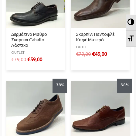
Ε
Δερμάτινο Μαύρο
Σκαρπίνι Παντοφλέ
Ε
Σκαρπίνι Caballo
Καφέ Μυτερό
Λάστιχο
OUTLET
OUTLET
Original
Η
€
79,00
€
49,00
Original
Η
€
79,00
€
59,00
price
τρέχουσα
price
τρέχουσα
was:
τιμή
was:
τιμή
€79,00.
είναι:
€79,00.
είναι:
€49,00.
€59,00.
-38%
-38%