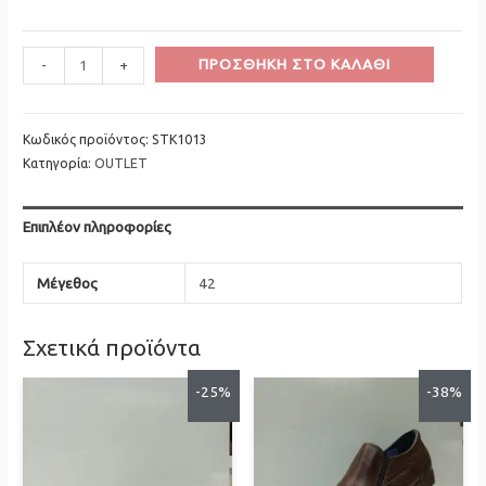
€79,00.
είναι:
Minus
Δερμάτινο
Plus
ΠΡΟΣΘΉΚΗ ΣΤΟ ΚΑΛΆΘΙ
€49,00.
-
+
Quantity
Ταμπά
Quantity
Σκούρο
Σκαρπίνι
Κωδικός προϊόντος:
STK1013
Κατηγορία:
OUTLET
Caballo
ποσότητα
Επιπλέον πληροφορίες
Μέγεθος
42
Σχετικά προϊόντα
-25%
-38%