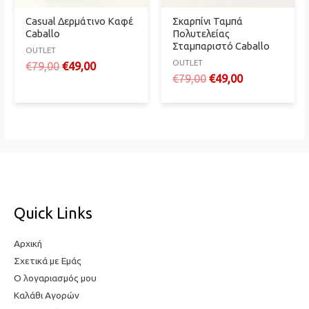
Casual Δερμάτινο Καφέ
Σκαρπίνι Ταμπά
Caballo
Πολυτελείας
Σταμπαριστό Caballo
OUTLET
OUTLET
Original
Η
€
79,00
€
49,00
Original
Η
€
79,00
€
49,00
price
τρέχουσα
price
τρέχουσα
was:
τιμή
was:
τιμή
€79,00.
είναι:
€79,00.
είναι:
€49,00.
€49,00.
Quick Links
Αρχική
Σχετικά με Εμάς
Ο λογαριασμός μου
Καλάθι Αγορών