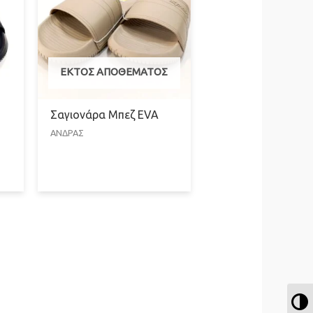
ΕΚΤΌΣ ΑΠΟΘΈΜΑΤΟΣ
A
Σαγιονάρα Μπεζ EVA
ΑΝΔΡΑΣ
Ε