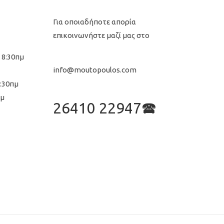
Για οποιαδήποτε απορία
επικοινωνήστε μαζί μας στο
 8:30πμ
info@moutopoulos.com
8:30πμ
μμ
26410 22947🕿