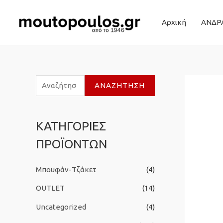
Αρχική
ΑΝΔΡ
Α
ΑΝΑΖΉΤΗΣΗ
ν
α
ΚΑΤΗΓΟΡΙΕΣ
ζ
ΠΡΟΪΟΝΤΩΝ
ή
τ
Μπουφάν-Τζάκετ
(4)
η
σ
OUTLET
(14)
η
Uncategorized
(4)
γ