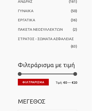
ΑΝΔΡΑΣ
(161)
ι
ΓΥΝΑΙΚΑ
(50)
α
:
ΕΡΓΑΤΙΚΑ
(36)
ΠΑΚΕΤΑ ΝΕΟΣΥΛΛΕΚΤΩΝ
(2)
ΣΤΡΑΤΟΣ - ΣΩΜΑΤΑ ΑΣΦΑΛΕΙΑΣ
(63)
Φιλτράρισμα με τιμή
ΦΙΛΤΡΆΡΙΣΜΑ
Ε
Μ
Τιμή:
€0
—
€20
λ
έ
ά
γ
ΜΕΓΕΘΟΣ
χ
ι