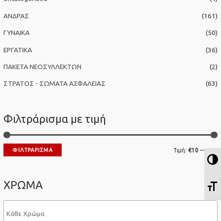
η
ΑΝΔΡΑΣ
(161)
γ
ΓΥΝΑΙΚΑ
(50)
ι
α
ΕΡΓΑΤΙΚΑ
(36)
:
ΠΑΚΕΤΑ ΝΕΟΣΥΛΛΕΚΤΩΝ
(2)
ΣΤΡΑΤΟΣ - ΣΩΜΑΤΑ ΑΣΦΑΛΕΙΑΣ
(63)
Φιλτράρισμα με τιμή
Ε
ΦΙΛΤΡΆΡΙΣΜΑ
Τιμή:
€10
—
€20
Ε
λ
έ
ά
γ
ΧΡΩΜΑ
Ε
χ
ι
ι
σ
σ
τ