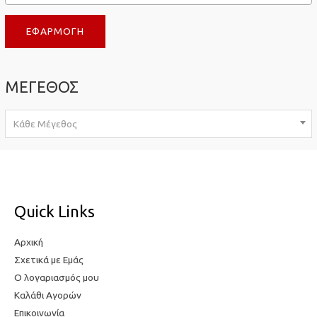
τ
η
ΕΦΑΡΜΟΓΉ
η
τ
τ
ι
ι
μ
ΜΕΓΕΘΟΣ
μ
ή
ή
Κάθε Μέγεθος
Quick Links
Αρχική
Σχετικά με Εμάς
Ο λογαριασμός μου
Καλάθι Αγορών
Επικοινωνία