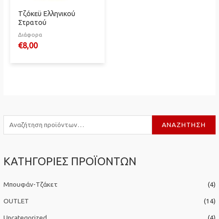
Τζόκεϋ Ελληνικού
Στρατού
Διάφορα
€
8,00
Α
ΑΝΑΖΉΤΗΣΗ
ν
α
ΚΑΤΗΓΟΡΙΕΣ ΠΡΟΪΟΝΤΩΝ
ζ
ή
Μπουφάν-Τζάκετ
(4)
τ
η
OUTLET
(14)
σ
Uncategorized
(4)