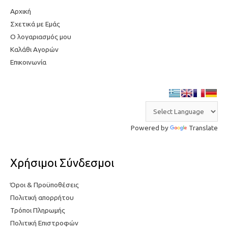
Αρχική
τ
η
Σχετικά με Εμάς
η
τ
Ο λογαριασμός μου
τ
ι
Καλάθι Αγορών
ι
μ
Επικοινωνία
μ
ή
ή
Powered by
Translate
Χρήσιμοι Σύνδεσμοι
Όροι & Προϋποθέσεις
Πολιτική απορρήτου
Τρόποι Πληρωμής
Πολιτική Επιστροφών