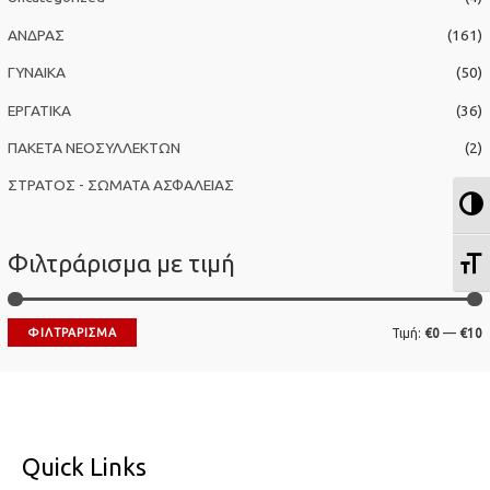
η
ΑΝΔΡΑΣ
(161)
γ
ΓΥΝΑΙΚΑ
(50)
ι
α
ΕΡΓΑΤΙΚΑ
(36)
:
ΠΑΚΕΤΑ ΝΕΟΣΥΛΛΕΚΤΩΝ
(2)
ΣΤΡΑΤΟΣ - ΣΩΜΑΤΑ ΑΣΦΑΛΕΙΑΣ
(63)
Ε
Φιλτράρισμα με τιμή
Ε
Ε
ΦΙΛΤΡΆΡΙΣΜΑ
Τιμή:
€0
—
€10
λ
έ
ά
γ
χ
ι
ι
σ
Quick Links
σ
τ