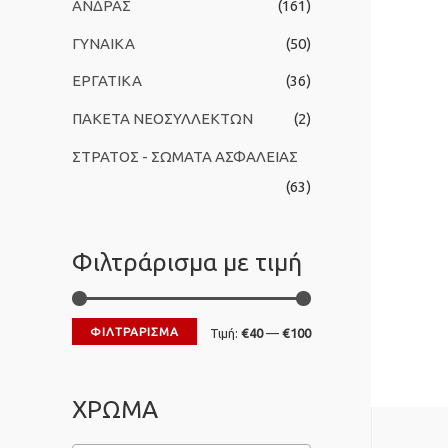
ΑΝΔΡΑΣ
(161)
ι
ΓΥΝΑΙΚΑ
(50)
α
:
ΕΡΓΑΤΙΚΑ
(36)
ΠΑΚΕΤΑ ΝΕΟΣΥΛΛΕΚΤΩΝ
(2)
ΣΤΡΑΤΟΣ - ΣΩΜΑΤΑ ΑΣΦΑΛΕΙΑΣ
(63)
Φιλτράρισμα με τιμή
ΦΙΛΤΡΆΡΙΣΜΑ
Ε
Μ
Τιμή:
€40
—
€100
λ
έ
ά
γ
ΧΡΩΜΑ
χ
ι