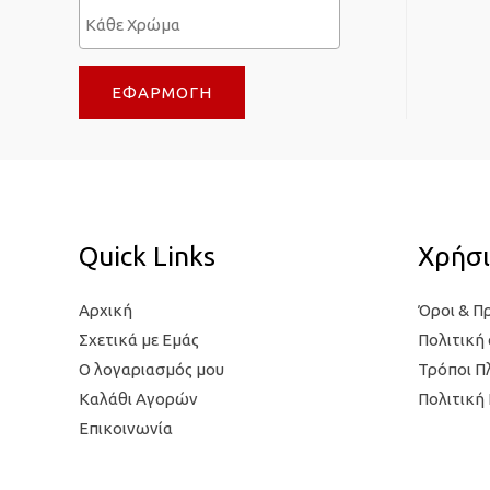
ι
σ
σ
τ
τ
η
ΕΦΑΡΜΟΓΉ
η
τ
τ
ι
ι
μ
μ
ή
ή
Quick Links
Χρήσι
Αρχική
Όροι & Π
Σχετικά με Εμάς
Πολιτική
Ο λογαριασμός μου
Τρόποι 
Καλάθι Αγορών
Πολιτική
Επικοινωνία