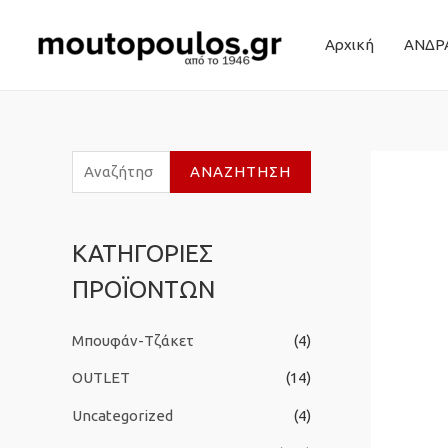
Αρχική
ΑΝΔΡ
Α
ΑΝΑΖΉΤΗΣΗ
ν
α
ΚΑΤΗΓΟΡΙΕΣ
ζ
ΠΡΟΪΟΝΤΩΝ
ή
τ
Μπουφάν-Τζάκετ
(4)
η
σ
OUTLET
(14)
η
Uncategorized
(4)
γ