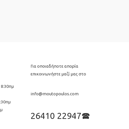
Για οποιαδήποτε απορία
επικοινωνήστε μαζί μας στο
 8:30πμ
info@moutopoulos.com
8:30πμ
μμ
26410 22947🕿