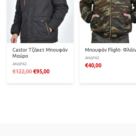
Castor Τζάκετ Μπουφάν
Μπουφάν Flight- Φλάϊ
Μαύρο
ΑΝΔΡΑΣ
ΑΝΔΡΑΣ
€
40,00
Original
Η
€
122,00
€
95,00
price
τρέχουσα
was:
τιμή
€122,00.
είναι:
€95,00.