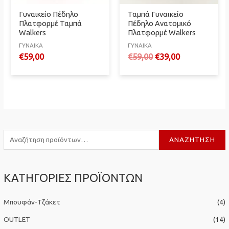
Γυναικείο Πέδηλο
Ταμπά Γυναικείο
Πλατφορμέ Ταμπά
Πέδηλο Ανατομικό
Walkers
Πλατφορμέ Walkers
ΓΥΝΑΙΚΑ
ΓΥΝΑΙΚΑ
Original
Η
€
59,00
€
59,00
€
39,00
price
τρέχουσα
was:
τιμή
€59,00.
είναι:
€39,00.
Α
ΑΝΑΖΉΤΗΣΗ
ν
α
ΚΑΤΗΓΟΡΙΕΣ ΠΡΟΪΟΝΤΩΝ
ζ
ή
Μπουφάν-Τζάκετ
(4)
τ
η
OUTLET
(14)