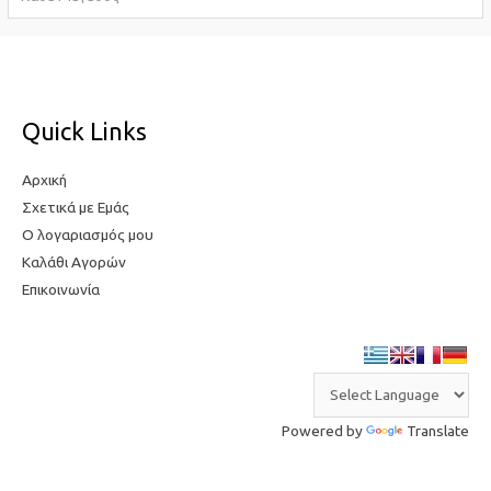
σ
τ
τ
η
η
τ
τ
ι
Quick Links
ι
μ
μ
ή
Αρχική
ή
Σχετικά με Εμάς
Ο λογαριασμός μου
Καλάθι Αγορών
Επικοινωνία
Powered by
Translate