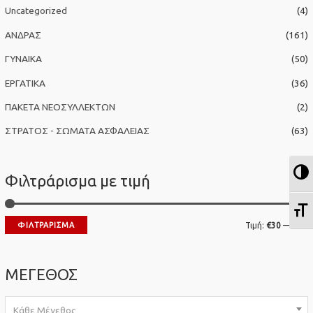
σ
Uncategorized
(4)
η
ΑΝΔΡΑΣ
(161)
γ
ΓΥΝΑΙΚΑ
(50)
ι
α
ΕΡΓΑΤΙΚΑ
(36)
:
ΠΑΚΕΤΑ ΝΕΟΣΥΛΛΕΚΤΩΝ
(2)
ΣΤΡΑΤΟΣ - ΣΩΜΑΤΑ ΑΣΦΑΛΕΙΑΣ
(63)
Ε
Φιλτράρισμα με τιμή
Ε
Ε
ΦΙΛΤΡΆΡΙΣΜΑ
Τιμή:
€30
—
€60
λ
έ
ά
γ
ΜΕΓΕΘΟΣ
χ
ι
ι
σ
Κάθε Μέγεθος