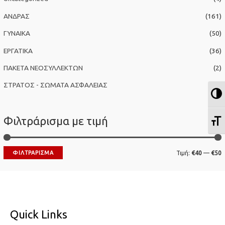
η
ΑΝΔΡΑΣ
(161)
γ
ΓΥΝΑΙΚΑ
(50)
ι
α
ΕΡΓΑΤΙΚΑ
(36)
:
ΠΑΚΕΤΑ ΝΕΟΣΥΛΛΕΚΤΩΝ
(2)
ΣΤΡΑΤΟΣ - ΣΩΜΑΤΑ ΑΣΦΑΛΕΙΑΣ
(63)
Ε
Φιλτράρισμα με τιμή
Ε
Ε
ΦΙΛΤΡΆΡΙΣΜΑ
Τιμή:
€40
—
€50
λ
έ
ά
γ
χ
ι
ι
σ
Quick Links
σ
τ