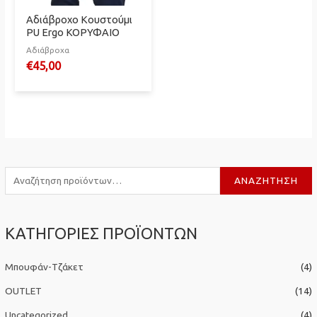
Αδιάβροχο Κουστούμι
PU Ergo ΚΟΡΥΦΑΙΟ
Αδιάβροχα
€
45,00
Α
ΑΝΑΖΉΤΗΣΗ
ν
α
ΚΑΤΗΓΟΡΙΕΣ ΠΡΟΪΟΝΤΩΝ
ζ
ή
Μπουφάν-Τζάκετ
(4)
τ
η
OUTLET
(14)
σ
Uncategorized
(4)