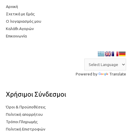
Αρχική
τ
η
Σχετικά με Εμάς
η
τ
Ο λογαριασμός μου
τ
ι
Καλάθι Αγορών
ι
μ
Επικοινωνία
μ
ή
ή
Powered by
Translate
Χρήσιμοι Σύνδεσμοι
Όροι & Προϋποθέσεις
Πολιτική απορρήτου
Τρόποι Πληρωμής
Πολιτική Επιστροφών