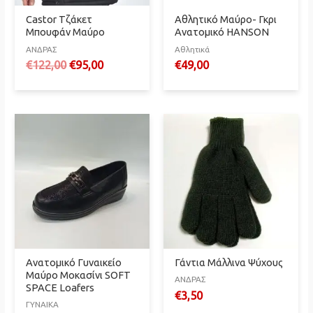
Castor Τζάκετ
Αθλητικό Μαύρο- Γκρι
Μπουφάν Μαύρο
Ανατομικό HANSON
ΑΝΔΡΑΣ
Αθλητικά
Original
Η
€
122,00
€
95,00
€
49,00
price
τρέχουσα
was:
τιμή
€122,00.
είναι:
€95,00.
Ανατομικό Γυναικείο
Γάντια Μάλλινα Ψύχους
Μαύρο Μοκασίνι SOFT
ΑΝΔΡΑΣ
SPACE Loafers
€
3,50
ΓΥΝΑΙΚΑ