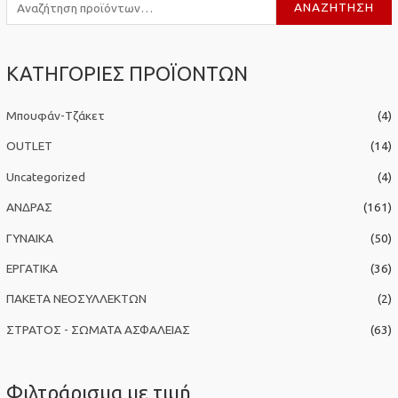
Α
ΑΝΑΖΉΤΗΣΗ
ν
α
ΚΑΤΗΓΟΡΙΕΣ ΠΡΟΪΟΝΤΩΝ
ζ
ή
Μπουφάν-Τζάκετ
(4)
τ
η
OUTLET
(14)
σ
Uncategorized
(4)
η
ΑΝΔΡΑΣ
(161)
γ
ΓΥΝΑΙΚΑ
(50)
ι
α
ΕΡΓΑΤΙΚΑ
(36)
:
ΠΑΚΕΤΑ ΝΕΟΣΥΛΛΕΚΤΩΝ
(2)
ΣΤΡΑΤΟΣ - ΣΩΜΑΤΑ ΑΣΦΑΛΕΙΑΣ
(63)
Φιλτράρισμα με τιμή