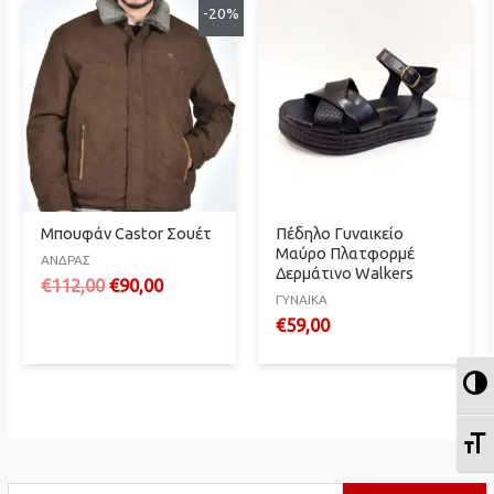
-20%
Μπουφάν Castor Σουέτ
Πέδηλο Γυναικείο
Mαύρο Πλατφορμέ
ΑΝΔΡΑΣ
Δερμάτινο Walkers
Original
Η
€
112,00
€
90,00
ΓΥΝΑΙΚΑ
price
τρέχουσα
€
59,00
was:
τιμή
€112,00.
είναι:
€90,00.
Ε
Ε