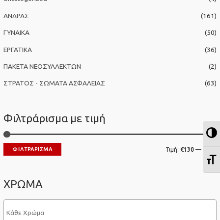
η
ΑΝΔΡΑΣ
(161)
γ
ΓΥΝΑΙΚΑ
(50)
ι
α
ΕΡΓΑΤΙΚΑ
(36)
:
ΠΑΚΕΤΑ ΝΕΟΣΥΛΛΕΚΤΩΝ
(2)
ΣΤΡΑΤΟΣ - ΣΩΜΑΤΑ ΑΣΦΑΛΕΙΑΣ
(63)
Φιλτράρισμα με τιμή
Ε
Ε
ΦΙΛΤΡΆΡΙΣΜΑ
Τιμή:
€130
—
€140
Ε
λ
έ
ά
γ
ΧΡΩΜΑ
χ
ι
ι
σ
σ
τ