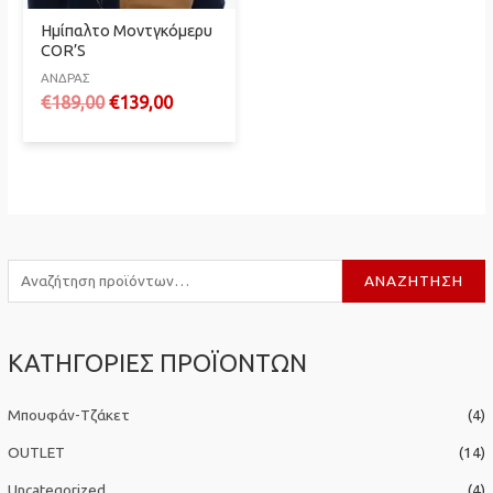
Ημίπαλτο Μοντγκόμερυ
COR’S
ΑΝΔΡΑΣ
Original
Η
€
189,00
€
139,00
price
τρέχουσα
was:
τιμή
€189,00.
είναι:
€139,00.
Α
ΑΝΑΖΉΤΗΣΗ
ν
α
ΚΑΤΗΓΟΡΙΕΣ ΠΡΟΪΟΝΤΩΝ
ζ
ή
Μπουφάν-Τζάκετ
(4)
τ
η
OUTLET
(14)
σ
Uncategorized
(4)