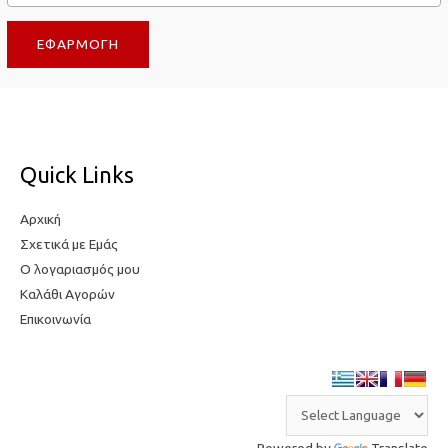
τ
η
ΕΦΑΡΜΟΓΉ
η
τ
τ
ι
ι
μ
μ
ή
ή
Quick Links
Αρχική
Σχετικά με Εμάς
Ο λογαριασμός μου
Καλάθι Αγορών
Επικοινωνία
Powered by
Translate