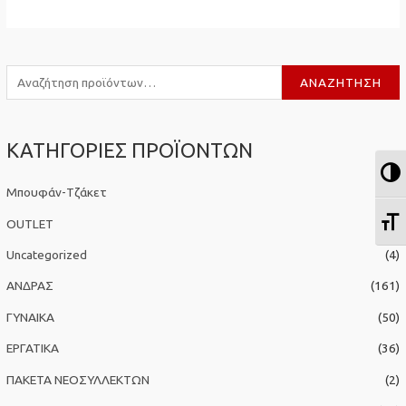
Α
ΑΝΑΖΉΤΗΣΗ
ν
α
ΚΑΤΗΓΟΡΙΕΣ ΠΡΟΪΟΝΤΩΝ
ζ
Ε
ή
Μπουφάν-Τζάκετ
(4)
τ
Ε
η
OUTLET
(14)
σ
Uncategorized
(4)
η
ΑΝΔΡΑΣ
(161)
γ
ΓΥΝΑΙΚΑ
(50)
ι
α
ΕΡΓΑΤΙΚΑ
(36)
:
ΠΑΚΕΤΑ ΝΕΟΣΥΛΛΕΚΤΩΝ
(2)