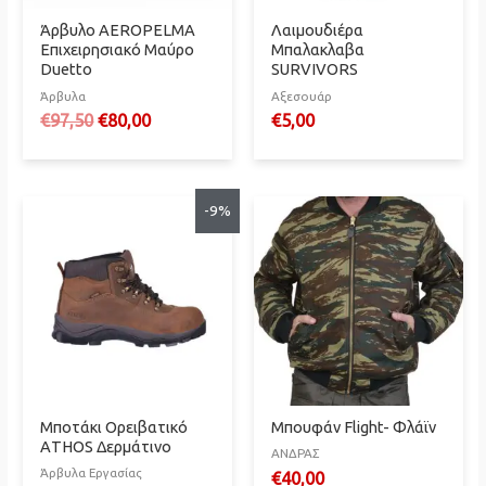
Άρβυλο AEROPELMA
Λαιμουδιέρα
Επιχειρησιακό Μαύρο
Μπαλακλαβα
Duetto
SURVIVORS
Άρβυλα
Αξεσουάρ
Original
Η
€
97,50
€
80,00
€
5,00
price
τρέχουσα
was:
τιμή
€97,50.
είναι:
€80,00.
-9%
Μποτάκι Ορειβατικό
Μπουφάν Flight- Φλάϊν
ΑTHOS Δερμάτινο
ΑΝΔΡΑΣ
Άρβυλα Εργασίας
€
40,00