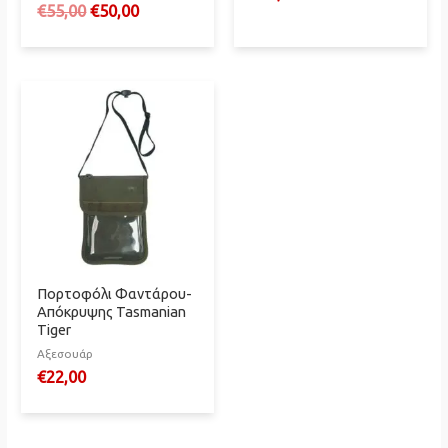
Original
Η
€
55,00
€
50,00
price
τρέχουσα
was:
τιμή
€55,00.
είναι:
€50,00.
Πορτοφόλι Φαντάρου-
Απόκρυψης Tasmanian
Tiger
Αξεσουάρ
€
22,00