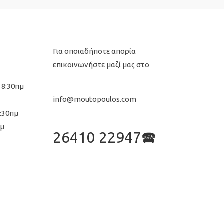
Για οποιαδήποτε απορία
επικοινωνήστε μαζί μας στο
 8:30πμ
info@moutopoulos.com
8:30πμ
μμ
26410 22947🕿