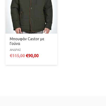
Μπουφάν Castor με
Γούνα
ΑΝΔΡΑΣ
Original
Η
€
115,00
€
90,00
price
τρέχουσα
was:
τιμή
€115,00.
είναι:
€90,00.